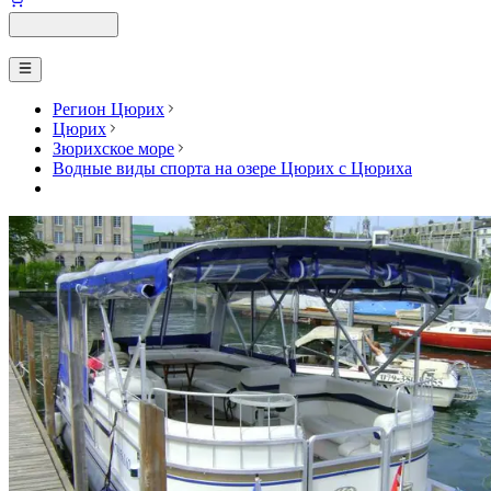
Регион Цюрих
Цюрих
Зюрихское море
Водные виды спорта на озере Цюрих с Цюриха