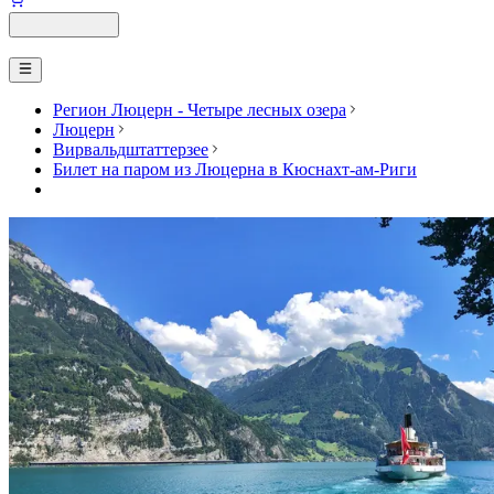
Регион Люцерн - Четыре лесных озера
Люцерн
Вирвальдштаттерзее
Билет на паром из Люцерна в Кюснахт-ам-Риги