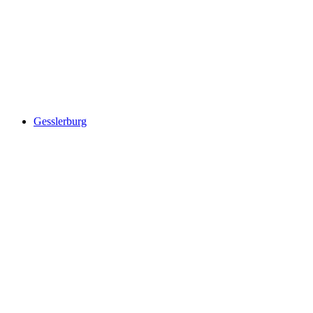
Пилатус
Gesslerburg