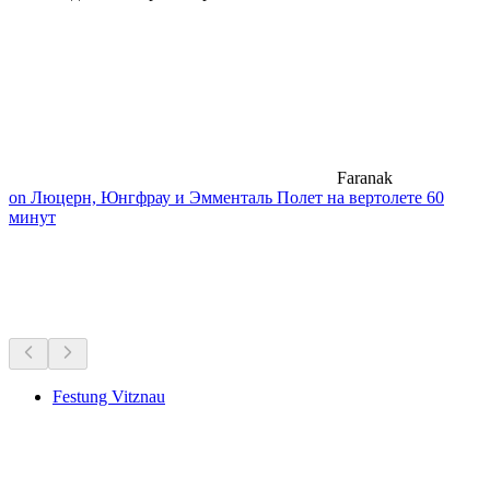
Faranak
on Люцерн, Юнгфрау и Эмменталь Полет на вертолете 60
минут
Музеи и выставки
Всё в пределах 20 мин на машине
Festung Vitznau