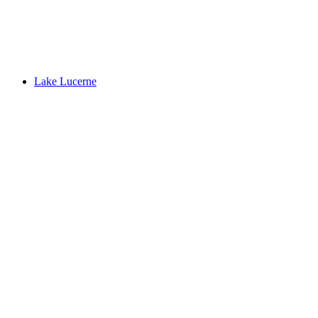
Schloss Neuhabsburg
Lake Lucerne