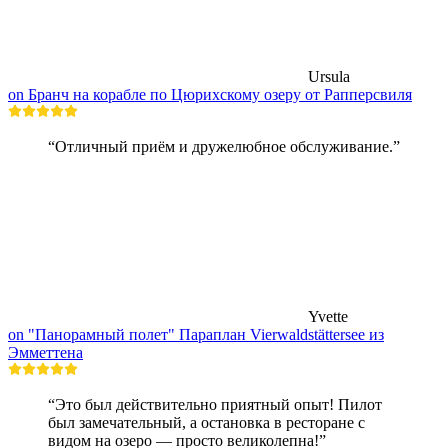
Ursula
on Бранч на корабле по Цюрихскому озеру от Рапперсвиля
“Отличный приём и дружелюбное обслуживание.”
Yvette
on "Панорамный полет" Параплан Vierwaldstättersee из
Эмметтена
“Это был действительно приятный опыт! Пилот
был замечательный, а остановка в ресторане с
видом на озеро — просто великолепна!”