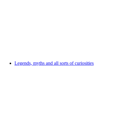
Heimatmuseum Küssnacht am Rigi
Legends, myths and all sorts of curiosities