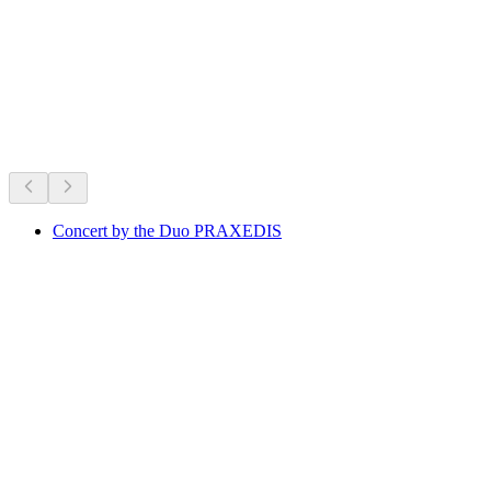
Lake Lucerne
Что происходит
Рекомендовано на основе актуальных событий
Concert by the Duo PRAXEDIS