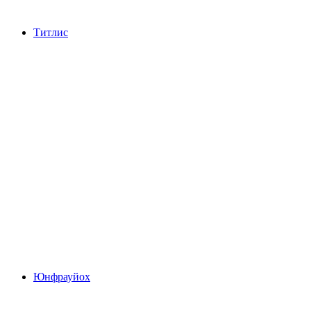
Титлис
Титлис
Юнфрауйох