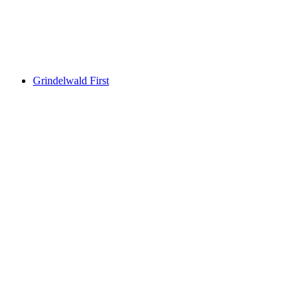
Риги
Grindelwald First
Grindelwald First