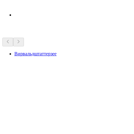
Достопримечательности рядом
Вирвальдштаттерзее