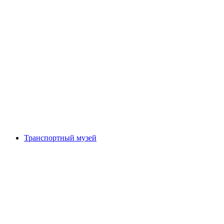
Себоденальп
Транспортный музей