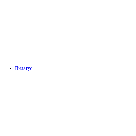
Транспортный музей
Пилатус