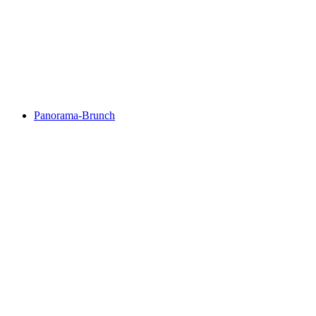
Concert by the Duo PRAXEDIS
Свободный доступ
Panorama-Brunch