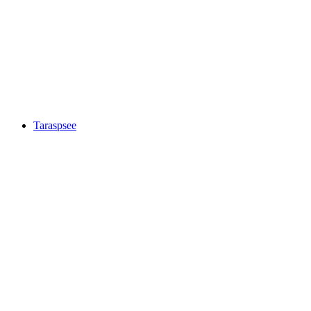
Clemgia Gorge
Taraspsee