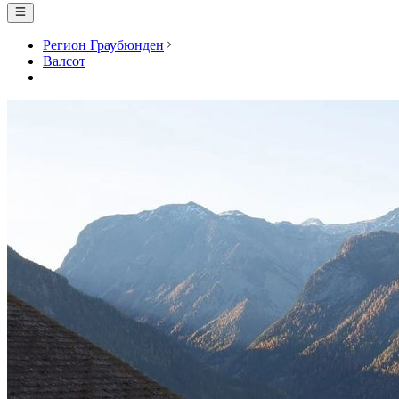
Регион Граубюнден
Валсот