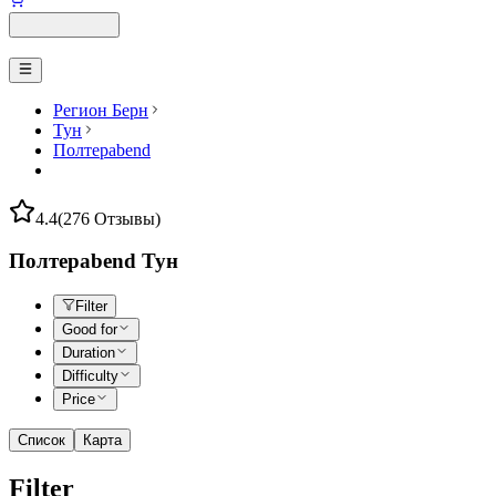
Регион Берн
Тун
Полтерabend
4.4
(276 Отзывы)
Полтерabend Тун
Filter
Good for
Duration
Difficulty
Price
Список
Карта
Filter