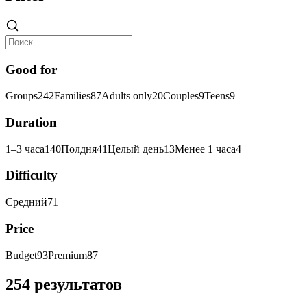
Good for
Groups
242
Families
87
Adults only
20
Couples
9
Teens
9
Duration
1–3 часа
140
Полдня
41
Целый день
13
Менее 1 часа
4
Difficulty
Средний
71
Price
Budget
93
Premium
87
254 результатов