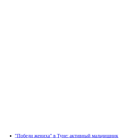
"Поймай невесту" в Туне: насыщенный деви
с человека
от CHF 299
"Победи жениха" в Туне: активный мальчишник