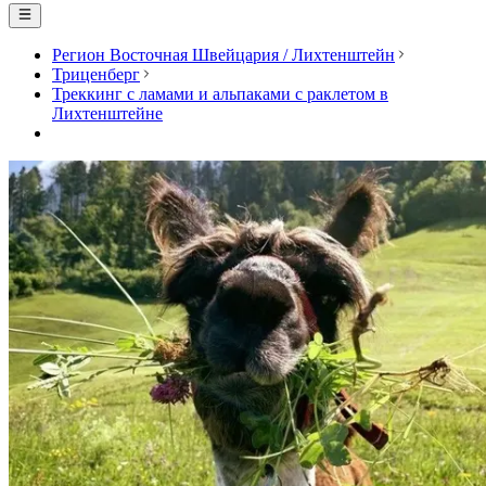
Регион Восточная Швейцария / Лихтенштейн
Триценберг
Треккинг с ламами и альпаками с раклетом в
Лихтенштейне