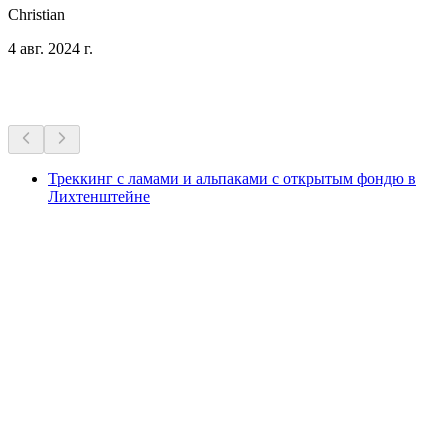
Christian
4 авг. 2024 г.
Другие мероприятия
Треккинг с ламами и альпаками с открытым фондю в
Лихтенштейне