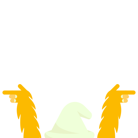
Лама и альпака-треккинг у Берна
с человека
от CHF 80