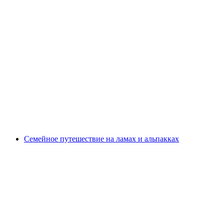
Тур по знакомству с ламами и альпаками в
Лихтенштейне
с человека
от CHF 45
Семейное путешествие на ламах и альпакках