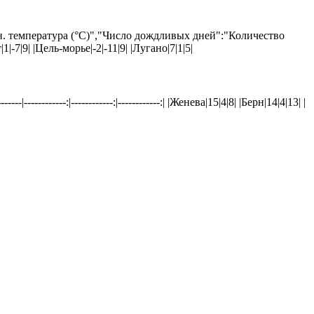
. температура (°C)","Число дождливых дней":"Количество
тт|1|-7|9| |Цель-морье|-2|-11|9| |Лугано|7|1|5|
-----:|------------:|------------:| |Женева|15|4|8| |Берн|14|4|13| |