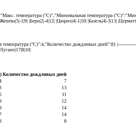
"Макс. температура (°C)","Минимальная температура (°C)":"Мин
---:| |Женевa|5|-1|9| |Берн|2|-4|12| |Цюрих|4|-1|10| |Базель|4|-3|13| |Церма
ура (°C)":4,"Количество дождливых дней":8} |------------------|-------
|Лугано|17|8|10|
)
Количество дождливых дней
4
7
3
13
5
11
3
12
9
14
7
14
8
8