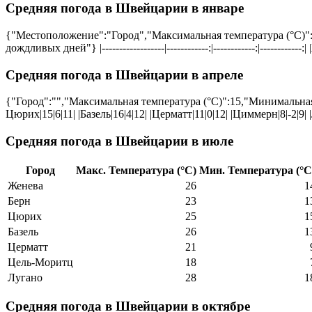
Средняя погода в Швейцарии в
январе
{"Местоположение":"Город","Максимальная температура (°C)":
дождливых дней"} |------------------|------------:|------------:|---------
Средняя погода в Швейцарии в
апреле
{"Город":"","Максимальная температура (°C)":15,"Минимальная температ
Цюрих|15|6|11| |Базель|16|4|12| |Церматт|11|0|12| |Циммерн|8|-2|9| 
Средняя погода в Швейцарии в
июле
Город
Макс. Температура (°C)
Мин. Температура (°C
Женева
26
1
Берн
23
1
Цюрих
25
1
Базель
26
1
Церматт
21
Цель-Моритц
18
Лугано
28
1
Средняя погода в Швейцарии в
октябре