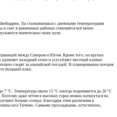
 Швейцарии. Ты сталкиваешься с дневными температурами
ы и снег в равнинных районах становятся всё менее
пускаются значительно ниже нуля.
 границей между Севером и Югом. Кроме того, на крутых
 удлиняет холодный сезон и усугубляет местный климат.
ельно следят за альпийской погодой. В планировании поездок
то большой плюс.
до 7 °C. Температура около 15 °C иногда поднимается до 20 °C
C. Поэтому даже летом в высоких горах можно наткнуться на
лучают больше солнца. Благодаря этим различиям в
 долины юга Тичино. Самыми прохладными, естественно,