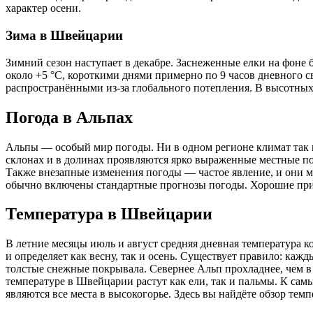
характер осени.
Зима в Швейцарии
Зимний сезон наступает в декабре. Заснеженные елки на фон
около +5 °C, короткими днями примерно по 9 часов дневного с
распространёнными из-за глобального потепления. В высотных 
Погода в Альпах
Альпы — особый мир погоды. Ни в одном регионе климат так н
склонах и в долинах проявляются ярко выраженные местные по
Также внезапные изменения погоды — частое явление, и они м
обычно включены стандартные прогнозы погоды. Хорошие при
Температура в Швейцарии
В летние месяцы июль и август средняя дневная температура ко
и определяет как весну, так и осень. Существует правило: каж
толстые снежные покрывала. Севернее Альп прохладнее, чем 
температуре в Швейцарии растут как ели, так и пальмы. К са
являются все места в высокогорье. Здесь вы найдёте обзор те