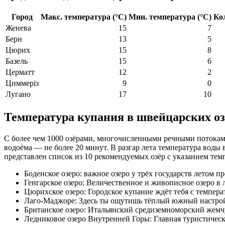
Город
Макс. температура (°C)
Мин. температура (°C)
Ко
Женева
15
7
Берн
13
5
Цюрих
15
8
Базель
15
6
Церматт
12
2
Циммеріз
9
0
Лугано
17
10
Температура купания в швейцарских оз
С более чем 1000 озёрами, многочисленными речными потокам
водоёма — не более 20 минут. В разгар лета температура воды в
представлен список из 10 рекомендуемых озёр с указанием тем
Боденское озеро: важное озеро у трёх государств летом про
Генгарское озеро: Величественное и живописное озеро в л
Цюрихское озеро: Городское купание ждёт тебя с температ
Лаго-Маджоре: Здесь ты ощутишь тёплый южный настрой 
Британское озеро: Итальянский средиземноморский жемчуг
Ледниковое озеро Внутренней Горы: Главная туристическ