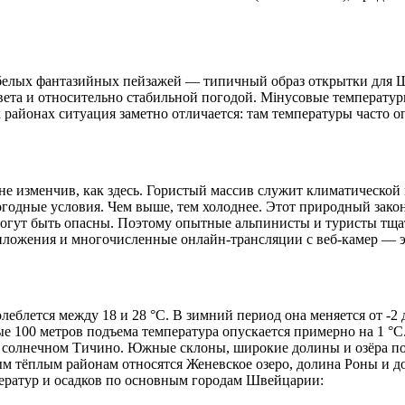
е белых фантазийных пейзажей — типичный образ открытки для
вета и относительно стабильной погодой. Мінусовые температур
районах ситуация заметно отличается: там температуры часто о
е изменчив, как здесь. Гористый массив служит климатической
годные условия. Чем выше, тем холоднее. Этот природный закон
огут быть опасны. Поэтому опытные альпинисты и туристы тщат
ложения и многочисленные онлайн-трансляции с веб-камер — э
леблется между 18 и 28 °C. В зимний период она меняется от -2 
дые 100 метров подъема температура опускается примерно на 1 °
в солнечном Тичино. Южные склоны, широкие долины и озёра по
мым тёплым районам относятся Женевское озеро, долина Роны и
мператур и осадков по основным городам Швейцарии: