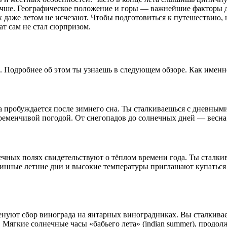
лучше. Географическое положение и горы — важнейшие факторы д
ах даже летом не исчезают. Чтобы подготовиться к путешествию,
ат сам не стал сюрпризом.
Подробнее об этом ты узнаешь в следующем обзоре. Как именно 
а пробуждается после зимнего сна. Ты сталкиваешься с дневным
еременчивой погодой. От снегопадов до солнечных дней — весна
нечных полях свидетельствуют о тёплом времени года. Ты сталк
линные летние дни и высокие температуры приглашают купаться
нуют сбор винограда на янтарных виноградниках. Вы сталкивает
. Мягкие солнечные часы «бабьего лета» (indian summer), прод