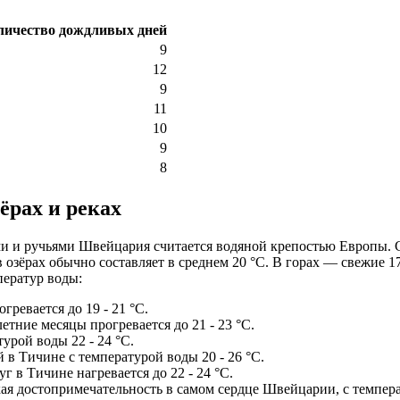
личество дождливых дней
9
12
9
11
10
9
8
ёрах и реках
и и ручьями Швейцария считается водяной крепостью Европы. С
 озёрах обычно составляет в среднем 20 °C. В горах — свежие 17
ператур воды:
гревается до 19 - 21 °C.
етние месяцы прогревается до 21 - 23 °C.
урой воды 22 - 24 °C.
в Тичине с температурой воды 20 - 26 °C.
 в Тичине нагревается до 22 - 24 °C.
ая достопримечательность в самом сердце Швейцарии, с температ