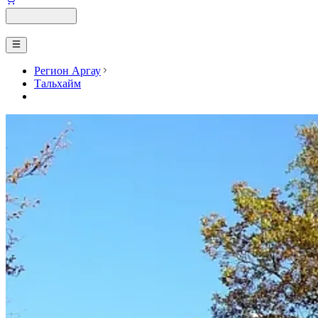
Регион Аргау
Тальхайм