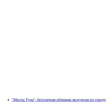
Велосипедное такси Обзор
достопримечательностей Женевы
с человека
от CHF 100
"Мосты Туна": бесплатная обзорная экскурсия по городу