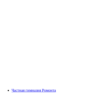
Панорамный велотур на электровелосипеде,
Старый город и Музей часов в Женеве
с человека
от CHF 139
Частная гимназия Ромонта