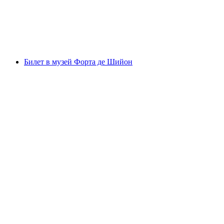
с человека
от CHF 15
Билет в музей Форта де Шийон