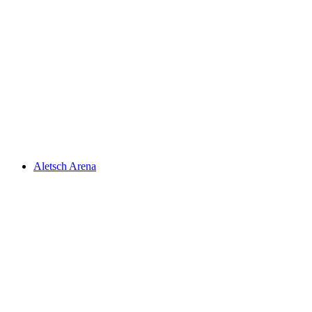
Озеро Женева
Aletsch Arena