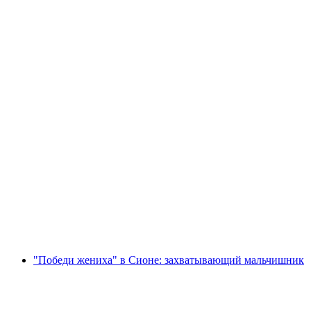
Foxtrail GO Сион — цифровой квест
с человека
от CHF 19
"Победи жениха" в Сионе: захватывающий мальчишник