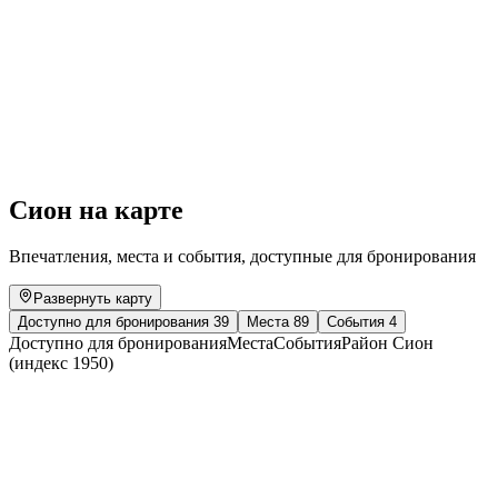
Water Paths: The Aflaj of the Sultanate of
Oman
Свободный доступ
Сион на карте
Впечатления, места и события, доступные для бронирования
Развернуть карту
Доступно для бронирования
39
Места
89
События
4
Доступно для бронирования
Места
События
Район Сион
(индекс 1950)