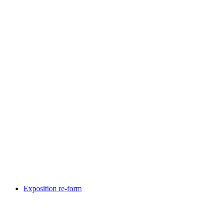
Ride the Alps 2026
Свободный доступ
Exposition re-form