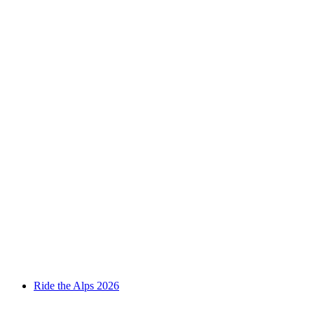
Milo Manara | Umberto Eco - Le Nom de la
rose
Свободный доступ
Ride the Alps 2026