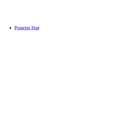
Гемми
Рошери Ная
Рошери Ная