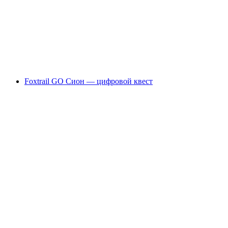
начинающих
с человека
от CHF 170
Foxtrail GO Сион — цифровой квест