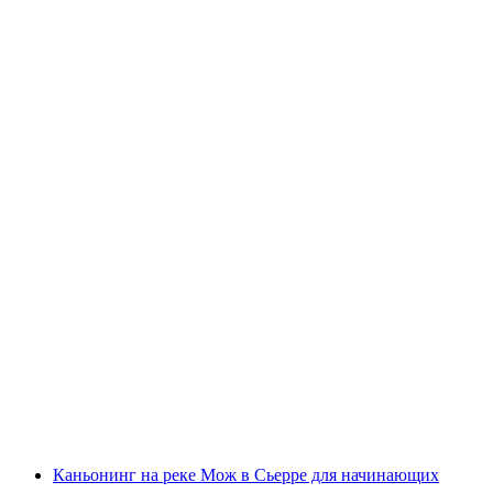
Билет в Детский Завлекательный Парк
Сион
с человека
от CHF 0
Каньонинг на реке Мож в Сьерре для начинающих