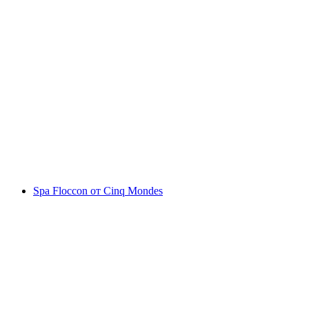
Les Bains d'Ovronnaz
Spa Floccon от Cinq Mondes