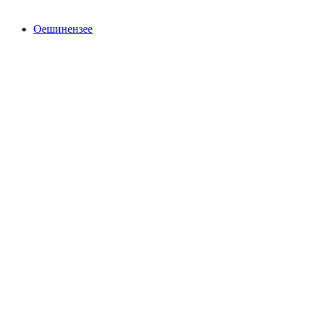
Оешинензее
Оешинензее