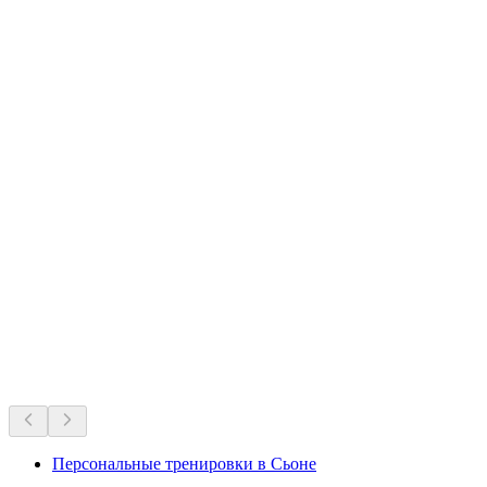
Любимцы Швейцарии на все времена.
Рекомендовано на основе многолетней популярности
Персональные тренировки в Сьоне