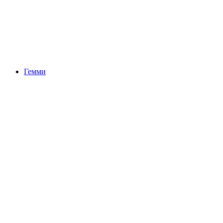
Холодная Щель
Гемми