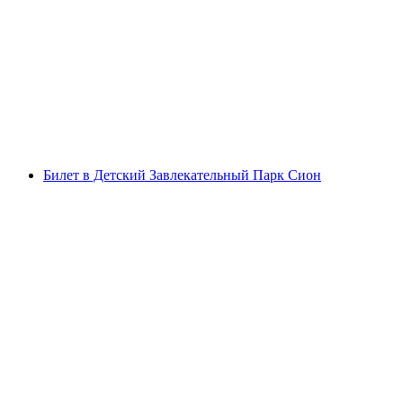
Персональные тренировки в Сьоне
с человека
от CHF 100
Билет в Детский Завлекательный Парк Сион