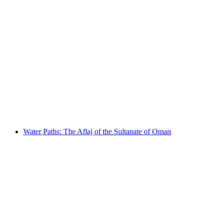
Exposition re-form
Свободный доступ
Water Paths: The Aflaj of the Sultanate of Oman