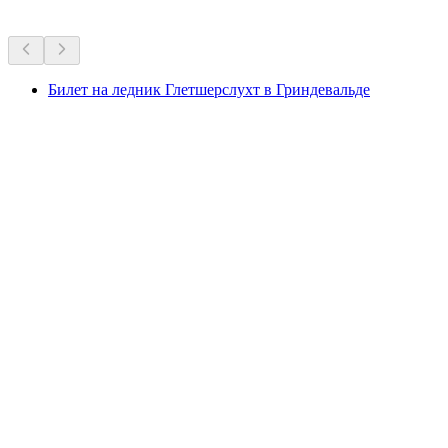
Другие мероприятия
Билет на ледник Глетшерслухт в Гриндевальде