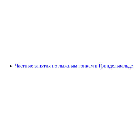
Билет на ледник Глетшерслухт в
Гриндевальде
с человека
от CHF 21
Частные занятия по лыжным гонкам в Гриндельвальде