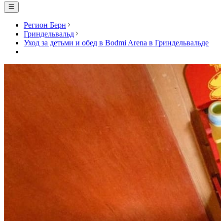
Регион Берн
Гриндельвальд
Уход за детьми и обед в Bodmi Arena в Гриндельвальде