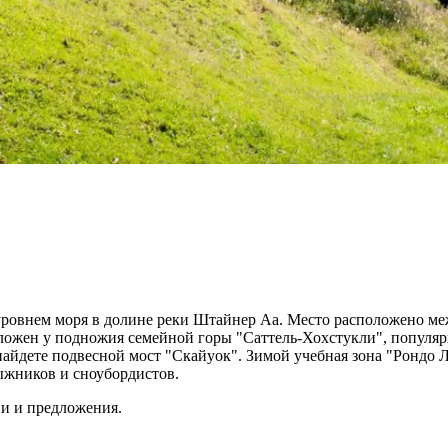
 уровнем моря в долине реки Штайнер Aa. Место расположено меж
ложен у подножия семейной горы "Саттель-Хохстукли", популярн
найдете подвесной мост "Скайуок". Зимой учебная зона "Рондо 
ыжников и сноубордистов.
ии и предложения.