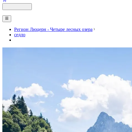
Регион Люцерн - Четыре лесных озера
седло