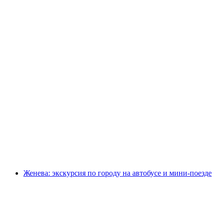
Из Лозанны: Однодневная поездка в
Церматт с видом на Маттерхорн
с человека
от CHF 125
Женева: экскурсия по городу на автобусе и мини-поезде