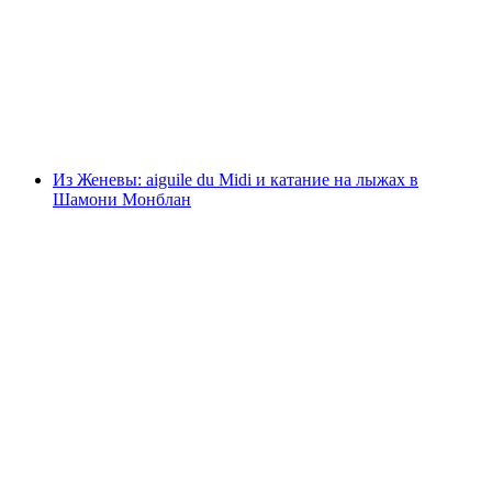
мини-поезде
с человека
от CHF 58
Из Женевы: aiguile du Midi и катание на лыжах в
Шамони Монблан