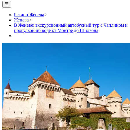
Регион Женева
Женева
В Женеве: экскурсионный автобусный тур с Чаплином и
прогулкой по воде от Монтре до Шильона