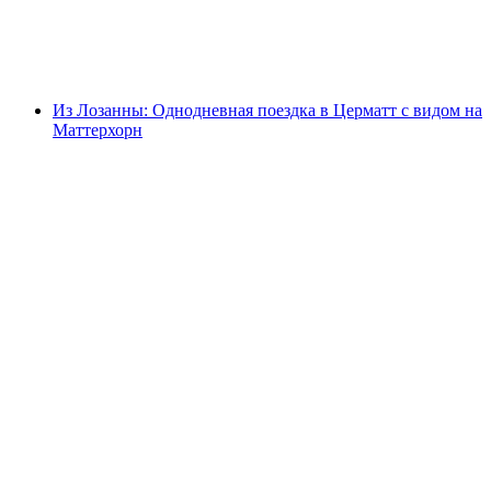
с человека
от CHF 220
Из Лозанны: Однодневная поездка в Церматт с видом на
Маттерхорн