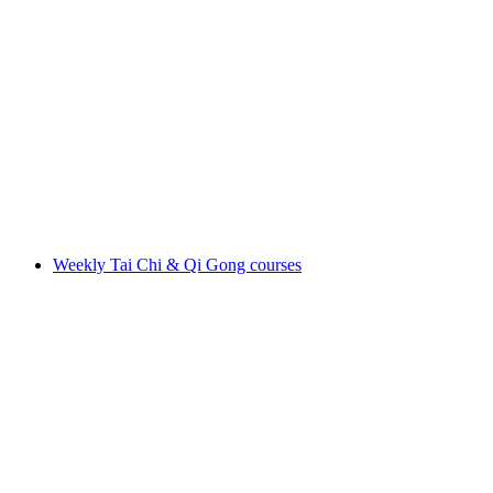
King of the Meadow - Grimaldi Theater
Свободный доступ
Weekly Tai Chi & Qi Gong courses