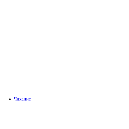
Замок Тун
Чихание