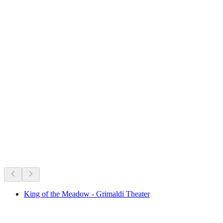
Schloss Amsoldingen
Что происходит
Рекомендовано на основе актуальных событий
King of the Meadow - Grimaldi Theater