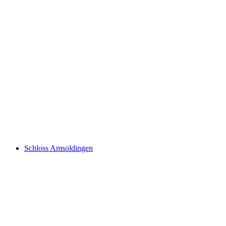
Билет в пещеры Беатушёлен
с человека
от CHF 20
Schloss Amsoldingen