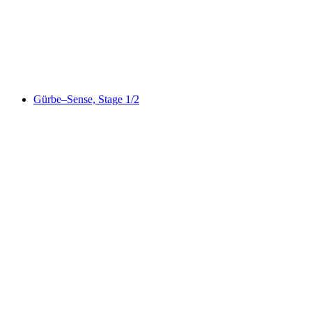
Herzroute, Stage 4/13
Gürbe–Sense, Stage 1/2