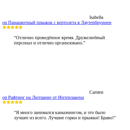
Isabella
on Парашютный прыжок с вертолета в Лаутербруннен
“Отлично проведённое время. Дружелюбный
персонал и отлично организовано.”
Carsten
on Рафтинг на Лютшине от Интерлакена
“Я много занимался каньонингом, и это было
лучшее из всего. Лучшие горки и прыжки! Браво!”