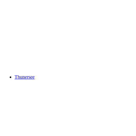
Ruine Alt Oberhofen
Thunersee