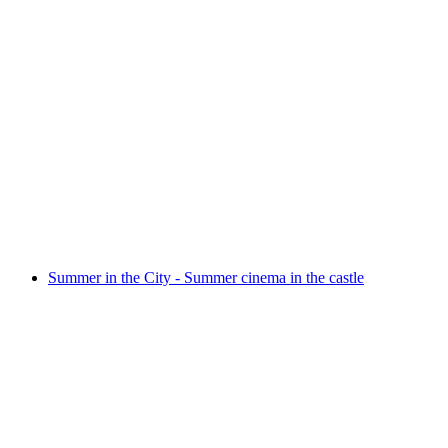
Weekly Tai Chi & Qi Gong courses
Свободный доступ
Summer in the City - Summer cinema in the castle