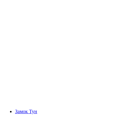
Тунерзее
Замок Тун