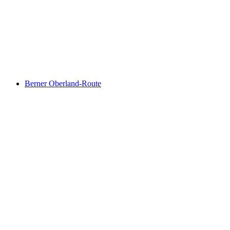
Panorama Bike, Stage 11/14
Berner Oberland-Route