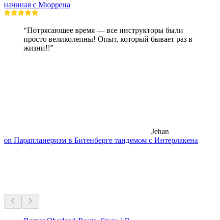
начиная с Мюррена
“Потрясающее время — все инструкторы были
просто великолепны! Опыт, который бывает раз в
жизни!!”
Jehan
on Парапланеризм в Битенберге тандемом с Интерлакена
Велотуры рядом
Всё в пределах 20 мин на машине