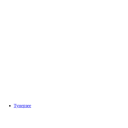
Замок Оберхофен
Тунерзее