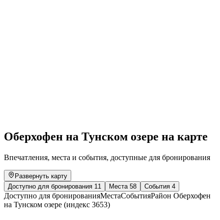
Children's cinema in the Knights' Hall
Свободный доступ
Оберхофен на Тунском озере на карте
Впечатления, места и события, доступные для бронирования
Развернуть карту
Доступно для бронирования
11
Места
58
События
4
Доступно для бронирования
Места
События
Район Оберхофен
на Тунском озере (индекс 3653)