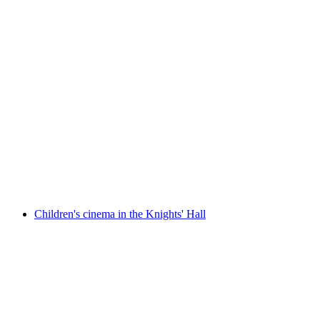
Summer in the City - Summer cinema in the
castle
Свободный доступ
Children's cinema in the Knights' Hall