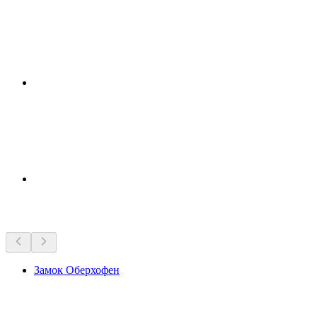
Достопримечательности рядом
Замок Оберхофен