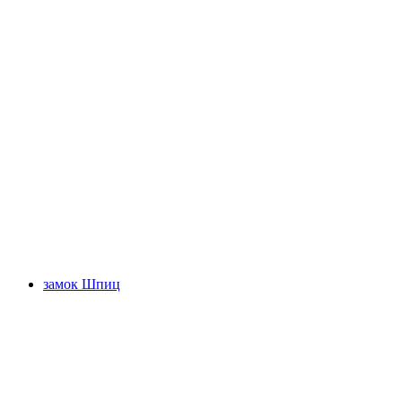
Беатушёhlen
замок Шпиц