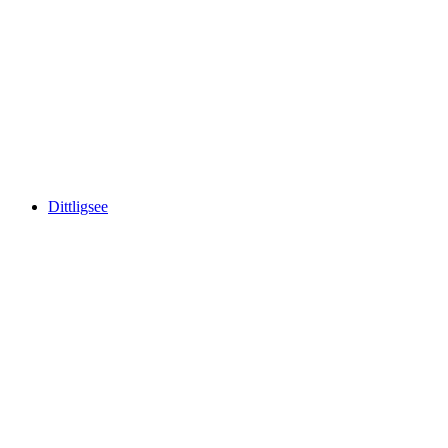
Thunersee
Dittligsee