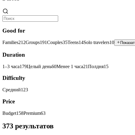
Good for
Families
212
Groups
191
Couples
35
Teens
14
Solo travelers
10
Показат
Duration
1–3 часа
179
Целый день
60
Менее 1 часа
21
Полдня
15
Difficulty
Средний
123
Price
Budget
158
Premium
63
373 результатов