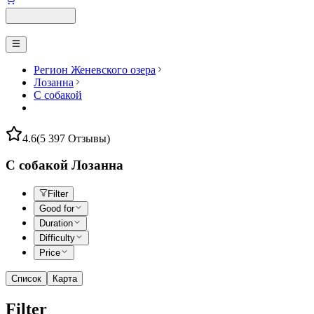
Регион Женевского озера
Лозанна
С собакой
4.6
(5 397 Отзывы)
С собакой Лозанна
Filter
Good for
Duration
Difficulty
Price
Список
Карта
Filter