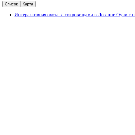
Список
Карта
Интерактивная охота за сокровищами в Лозанне Оучи с