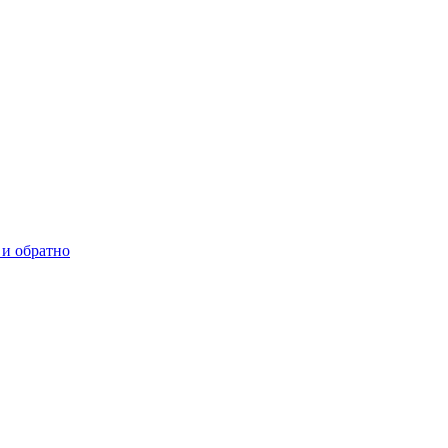
анне Оучи с помощью смартфона
 и обратно