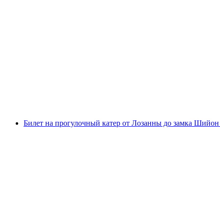
Интерактивная охота за сокровищами в Лоз
с человека
от CHF 9.95
Билет на прогулочный катер от Лозанны до замка Шийон