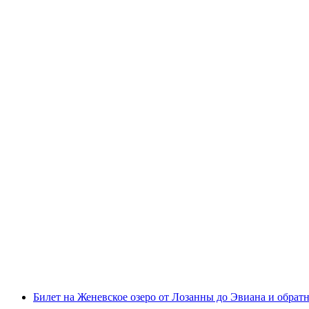
Билет на прогулочный катер от Лозанны до
с человека
от CHF 55
Билет на Женевское озеро от Лозанны до Эвиана и обрат