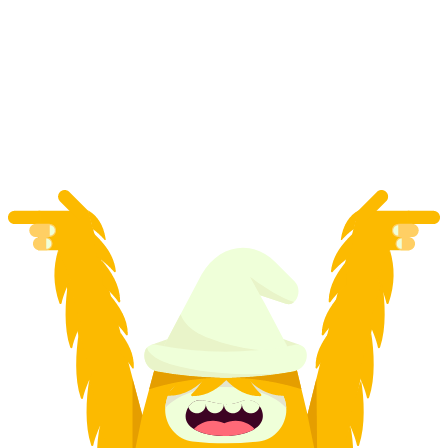
Самостоятельное каяк-туры по Женевскому
озеру в Алламана, №Ньон
с человека
от CHF 80