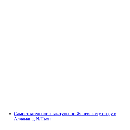
Путешествие на каяке по Женевскому озеру
в Алльмане, Молье самостоятельно
с человека
от CHF 110
Самостоятельное каяк-туры по Женевскому озеру в
Алламана, №Ньон