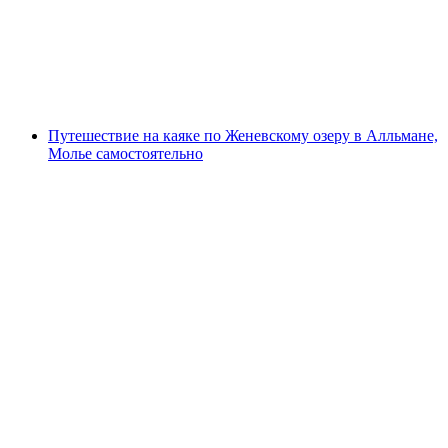
с человека
от CHF 50
Путешествие на каяке по Женевскому озеру в Алльмане,
Молье самостоятельно