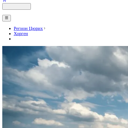
Регион Цюрих
Хорген