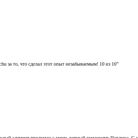
 за то, что сделал этот опыт незабываемым! 10 из 10”
дый элемент продуман с умом, верный гуманизму Чаплина. С са