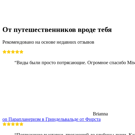
с человека
от CHF 500
От путешественников вроде тебя
Рекомендовано на основе недавних отзывов
“Виды были просто потрясающие. Огромное спасибо Mischu
Brianna
on Парапланеризм в Гриндельвальде от Фирста
“Погружение выставки, трогающей до глубины души. Каж