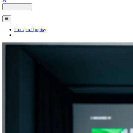
Гольф в Цюріху