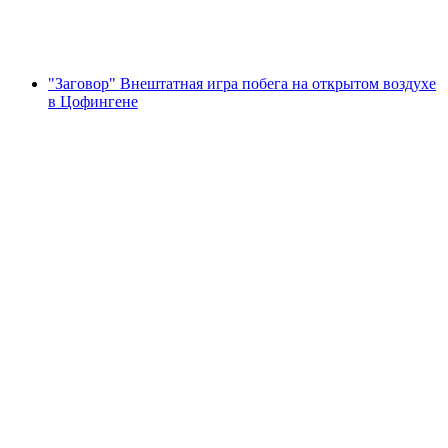
с человека
от CHF 40
"Заговор" Внештатная игра побега на открытом воздухе
в Цофингене