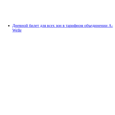
с человека
от CHF 9.95
Дневной билет для всех зон в тарифном объединении A-
Welle