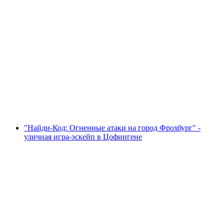
Квест "Gentlemen Club" для мальчишника в
Цофингене
с человека
от CHF 250
"Найди-Код: Огненные атаки на город Фрохбург" -
уличная игра-эскейп в Цофингене