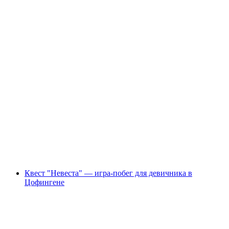
"Заговор" Внештатная игра побега на
открытом воздухе в Цофингене
с человека
от CHF 38
Квест "Невеста" — игра-побег для девичника в
Цофингене