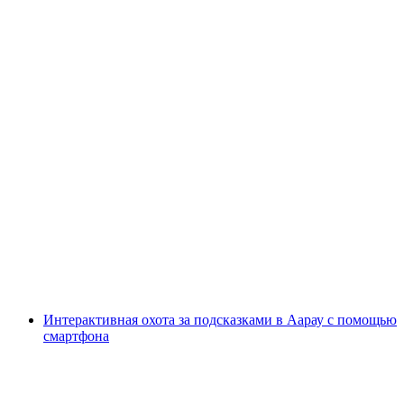
Дневной билет для всех зон в тарифном
объединении A-Welle
с человека
от CHF 39.20
Интерактивная охота за подсказками в Аарау с помощью
смартфона