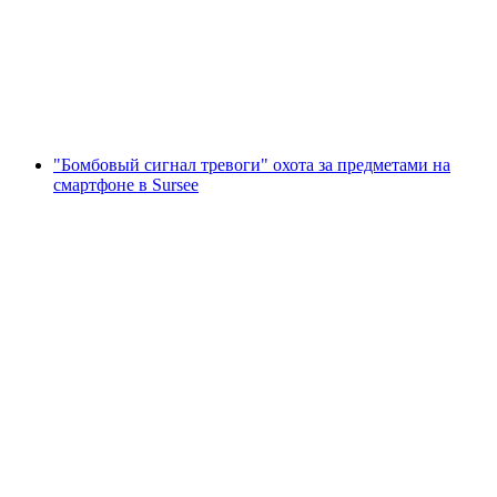
с человека
от CHF 9.95
"Бомбовый сигнал тревоги" охота за предметами на
смартфоне в Sursee