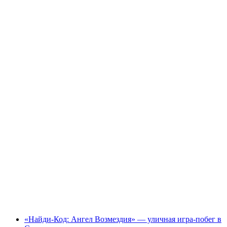
"Найди-код: CO₂ Атака с дополненной
реальностью" - квест-игра в Аарау
с человека
от CHF 47.50
«Найди-Код: Ангел Возмездия» — уличная игра-побег в