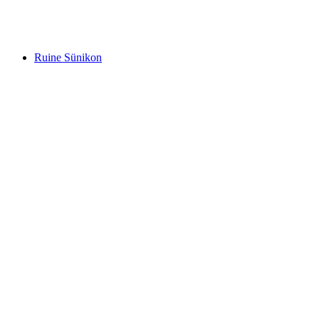
Ruine Alt-Regensberg
Ruine Sünikon
Ruine Sünikon