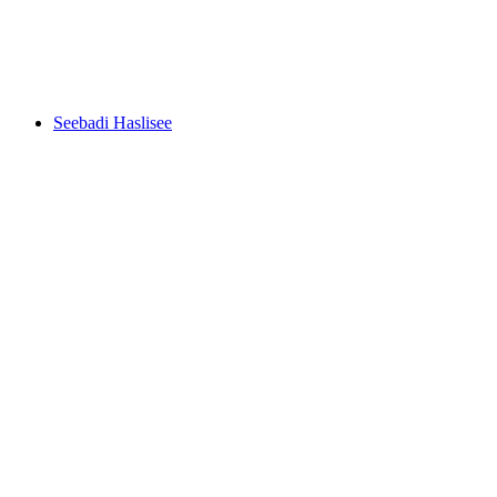
Gartenbad tägi Wettingen
Seebadi Haslisee