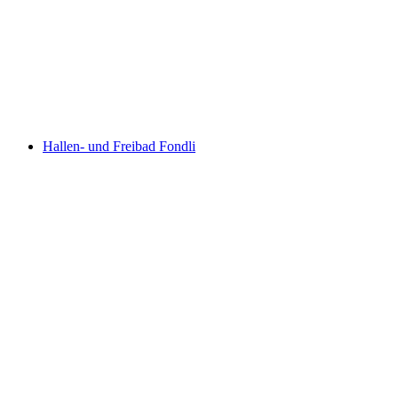
im Moos Swimming Pool
Hallen- und Freibad Fondli