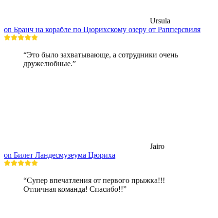
Ursula
on Бранч на корабле по Цюрихскому озеру от Рапперсвиля
“Это было захватывающе, а сотрудники очень
дружелюбные.”
Jairo
on Билет Ландесмузеума Цюриха
“Супер впечатления от первого прыжка!!!
Отличная команда! Спасибо!!”