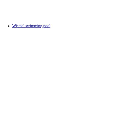
Sportanlage Erlen
Wiemel swimming pool
Wiemel swimming pool