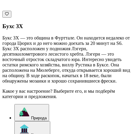
Бухс ЗХ
Букс ЗХ — это община в Фурттале. Он находится недалеко от
города Цюрих и до него можно доехать за 20 минут на S6.
Букс ЗХ расположен у подножия Лэгерн,
десятикилометрового лесистого хребта. Лэгерн — это
восточный отросток складчатого юра. Интересно увидеть
остатки римского хозяйства, виллу Рустика в Буксе. Она
расположена на Мюлеберге, откуда открывается хороший вид
на общину. В ходе раскопок, начатых в 18 веке, были
обнаружены мозаики и хорошо сохранившиеся фрески.
Какое у вас настроение? Выберите его, и мы подберём
категории и предложения.
Природа