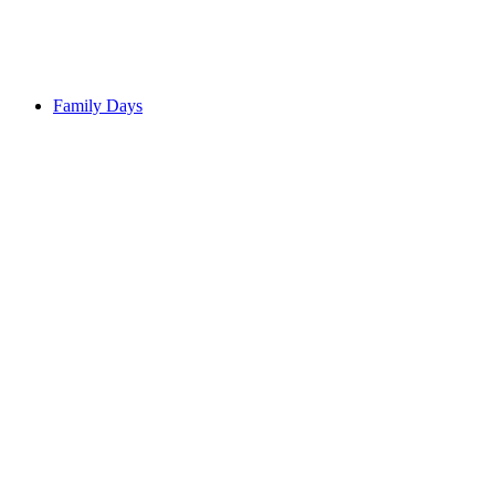
Свободный доступ
Family Days
Family Days