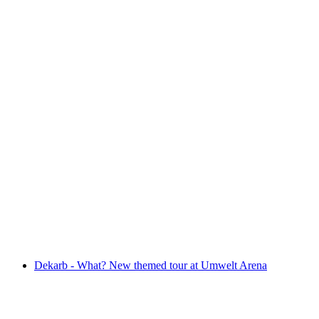
Sonntägliche Kurzführung
Свободный доступ
Dekarb - What? New themed tour at Umwelt Arena