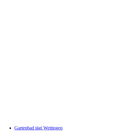
Früebli indoor pool
Gartenbad tägi Wettingen