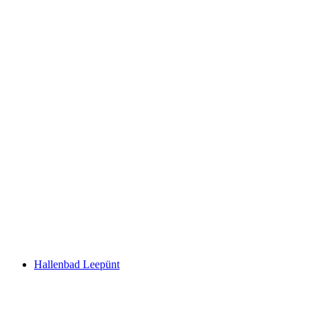
Seebad Katzensee
Hallenbad Leepünt