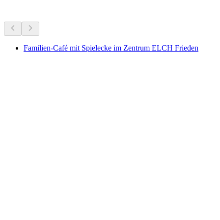
Рекомендовано на основе актуальных событий
Familien-Café mit Spielecke im Zentrum ELCH Frieden