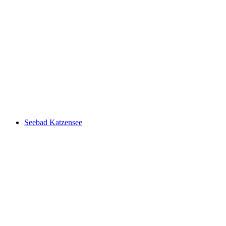
Seebadi Haslisee
Seebad Katzensee