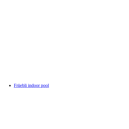
Hallen- und Freibad Fondli
Früebli indoor pool