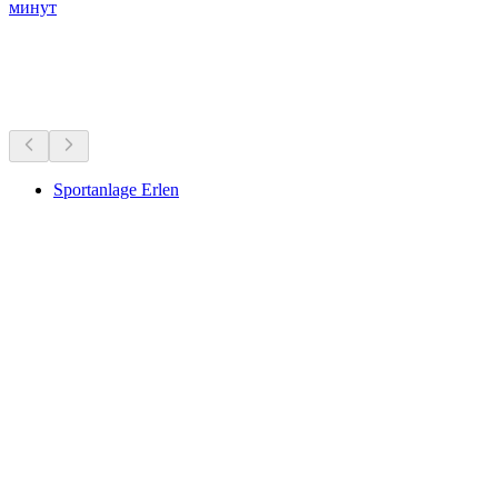
минут
Озёра и водные развлечения
Всё в пределах 15 мин на машине
Sportanlage Erlen