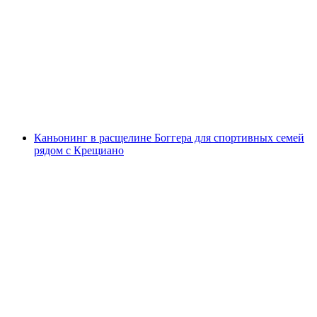
Каньонинг для начинающих Боггера
с человека
от CHF 135
Каньонинг в расщелине Боггера для спортивных семей
рядом с Крещиано