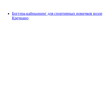
от CHF 160
Боггера-кайньонинг для спортивных новичков возле
Кречиано