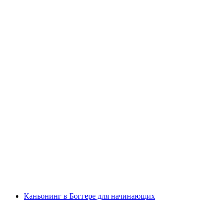
Хеликаньонинг Боггера для продвинутых
с человека
от CHF 390
Каньонинг в Боггере для начинающих