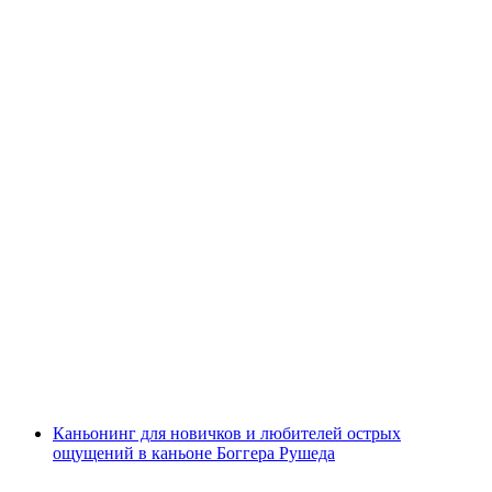
Каньонинг "Boggera Ultimate" для опытных
в каньоне Боггера
с человека
от CHF 320
Каньонинг для новичков и любителей острых
ощущений в каньоне Боггера Рушеда