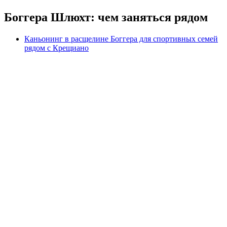
Боггера Шлюхт: чем заняться рядом
Каньонинг в расщелине Боггера для спортивных семей
рядом с Крещиано