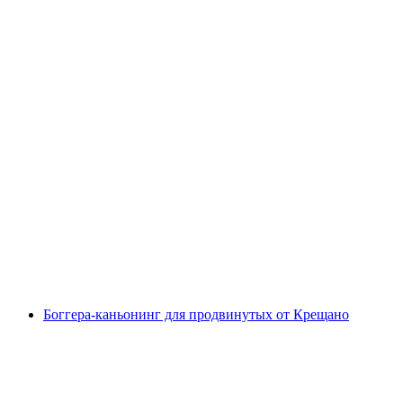
Каньонинг в расщелине Боггера для
спортивных семей рядом с Крещиано
с человека
от CHF 139
Боггера-каньонинг для продвинутых от Крещано