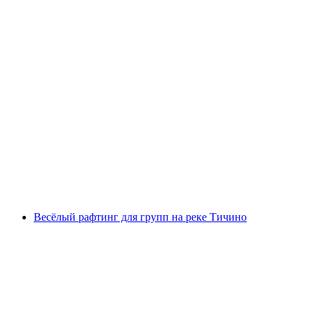
Боггера-кайньонинг для спортивных
новичков возле Кречиано
с человека
от CHF 159
Весёлый рафтинг для групп на реке Тичино