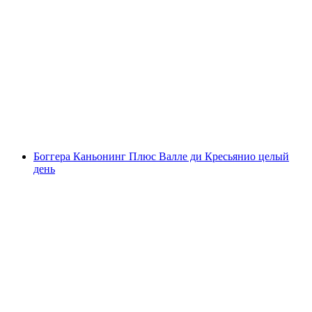
Каньонинг для новичков и любителей
острых ощущений в каньоне Боггера
Рушеда
с человека
от CHF 160
Боггера Каньонинг Плюс Валле ди Кресьянио целый
день