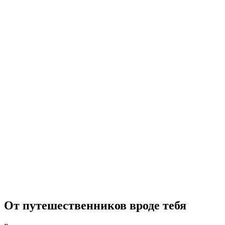
Боггера Каньоннинг Валле ди Крещаньо
каждый день
с человека
от CHF 160
От путешественников вроде тебя