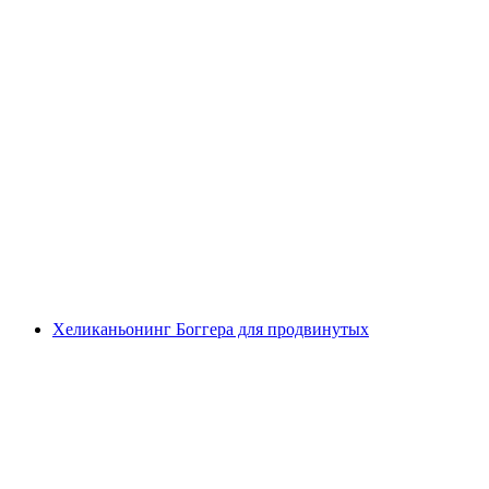
Боггера-кайньонинг для спортивных
новичков возле Кречиано
с человека
от CHF 159
Хеликаньонинг Боггера для продвинутых