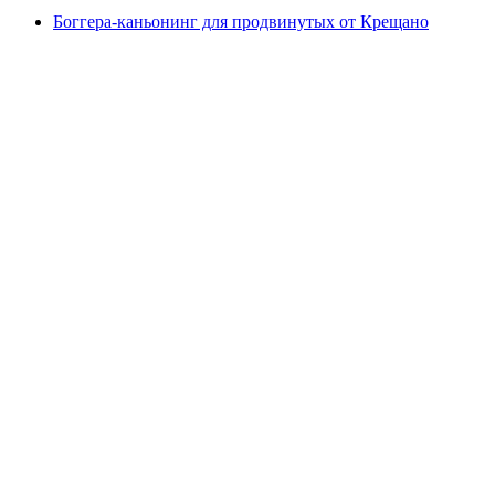
Боггера-каньонинг для продвинутых от Крещано