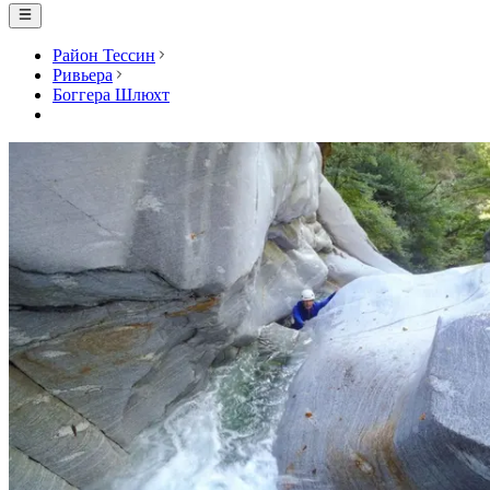
Район Тессин
Ривьера
Боггера Шлюхт