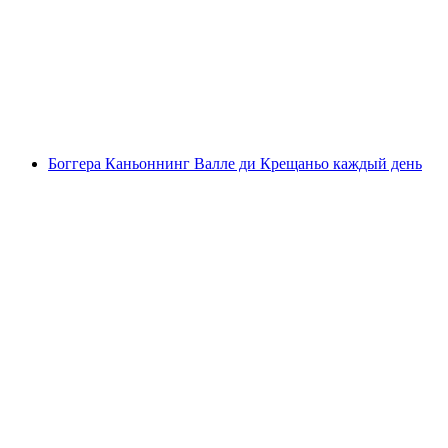
Каньонинг в Боггере для начинающих
с человека
от CHF 160
Боггера Каньоннинг Валле ди Крещаньо каждый день