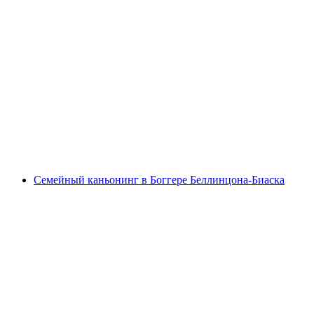
Боггера-каньонинг для продвинутых от
Крещано
с человека
от CHF 199
Семейный каньонинг в Боггере Беллинцона-Биаска