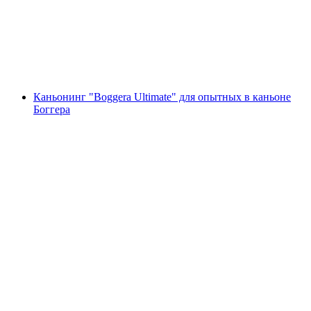
с человека
от CHF 199
Каньонинг "Boggera Ultimate" для опытных в каньоне
Боггера