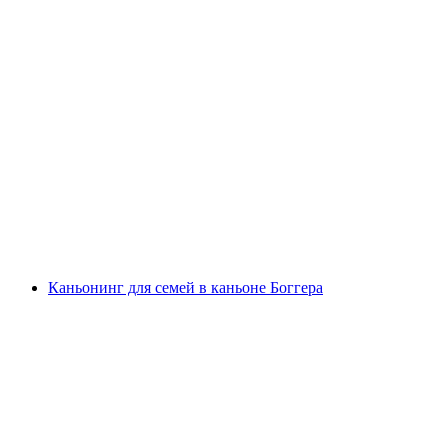
Каньонинг для новичков и любителей
экстрима в каньоне Боггера
с человека
от CHF 160
Каньонинг для семей в каньоне Боггера