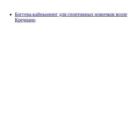
от CHF 135
Боггера-кайньонинг для спортивных новичков возле
Кречиано