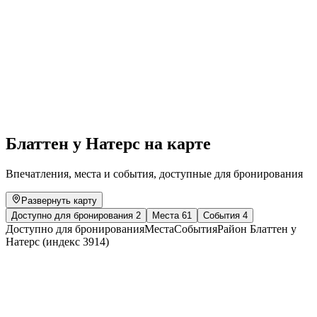
Chamber music festival in the music village of
Ernen | orchestral, jazz and festival concerts
Свободный доступ
Блаттен у Натерс на карте
Впечатления, места и события, доступные для бронирования
Развернуть карту
Доступно для бронирования
2
Места
61
События
4
Доступно для бронирования
Места
События
Район Блаттен у
Натерс (индекс 3914)