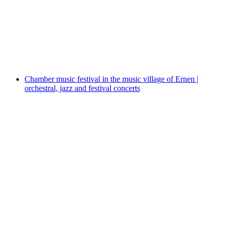
Sunday brunch – a treat with mountain views
Свободный доступ
Chamber music festival in the music village of Ernen |
orchestral, jazz and festival concerts