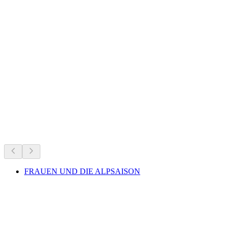
Ruine Zwingherrenschloss
Что происходит
Рекомендовано на основе актуальных событий
FRAUEN UND DIE ALPSAISON