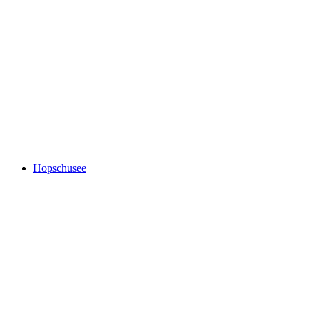
Priorat Church of Niedergesteln
Hopschusee