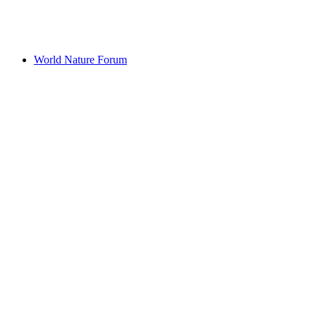
с человека
от CHF 15
World Nature Forum