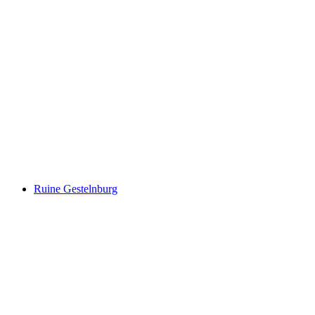
Форум природы мира
Ruine Gestelnburg