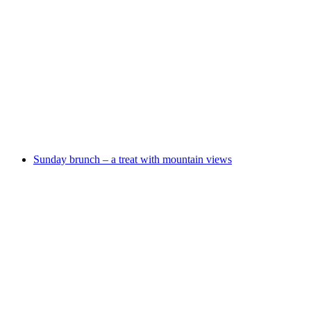
Wöchentliche Kurse - Tai Chi & Qi Gong
Свободный доступ
Sunday brunch – a treat with mountain views