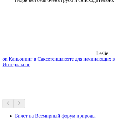
гидов вел себя очень грубо и снисходительно.”
Leslie
on Каньонинг в Саксетеншлюхте для начинающих в
Интерлакене
Музеи и выставки
Всё в пределах 30 мин на машине
Билет на Всемирный форум природы