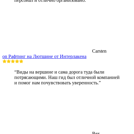
персонал и отлично организовано.”
Carsten
on Рафтинг на Лютшине от Интерлакена
“Виды на вершине и сама дорога туда были
потрясающими. Наш гид был отличной компанией
и помог нам почувствовать уверенность.”
Bex