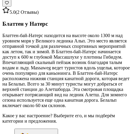
5.0
(2 Отзывы)
Блаттен у Натерс
Блаттен-бай-Натерс находится на высоте около 1300 м над
уровнем моря у Великого ледника Альп. Это место является
отправной точкой для различных спортивных мероприятий
как летом, так и зимой. В Блаттен-бай-Натерс начинается
доступ к 600 м глубокой Массашлухе у плотины Гибидум.
Впечатляющий скальный пейзаж возник благодаря талым
водам и льду. Massaweg ведет туристов вдоль ущелья, которое
очень популярно для каньонинга. В Блаттен-бай-Натерс
расположена нижняя станция канатной дороги, которая ведет
на Белальп. Всего за 30 минут туристы могут добраться от
верхней станции до Алетшборда. Эта смотровая площадка
открывает потрясающий вид на ледник Алетш. Для зимнего
сезона используется еще одна канатная дорога. Белальп
включает около 60 км склонов.
Какое у вас настроение? Выберите его, и мы подберём
категории и предложения.