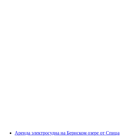
Аренда педало на Тунерзее у Спиеца
с человека
от CHF 30
Аренда электросудна на Бернском озере от Спица