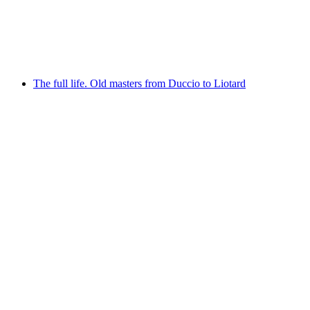
orchestra giovane – Mambo!
Свободный доступ
The full life. Old masters from Duccio to Liotard