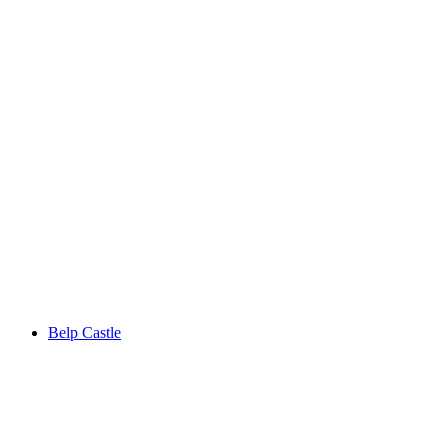
Oberried Estate
Belp Castle