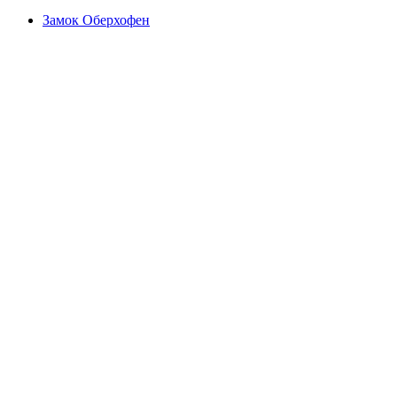
Замок Оберхофен
Замок Оберхофен