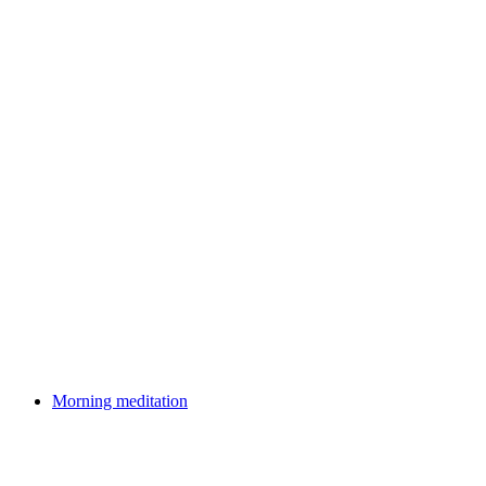
Master Class Concert of the Swiss Summer
Music Academy Bern 2026
Свободный доступ
Morning meditation