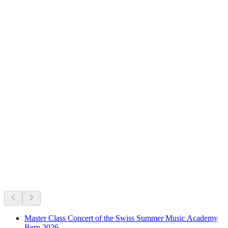
Belp Castle
Что происходит
Рекомендовано на основе актуальных событий
Master Class Concert of the Swiss Summer Music Academy
Bern 2026