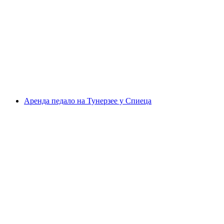
Аренда на 2-4 человека: аренда надувной
лодки
с человека
от CHF 140
Аренда педало на Тунерзее у Спиеца