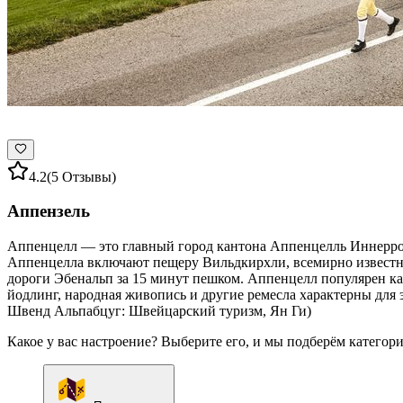
4.2
(5 Отзывы)
Аппензель
Аппенцелл — это главный город кантона Аппенцелль Иннеррод
Аппенцелла включают пещеру Вильдкирхли, всемирно известны
дороги Эбенальп за 15 минут пешком. Аппенцелл популярен как
йодлинг, народная живопись и другие ремесла характерны для
Швенд Альпабцуг: Швейцарский туризм, Ян Ги)
Какое у вас настроение? Выберите его, и мы подберём категор