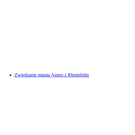
Wakker wycieczka po mieście Rheinfelden
za osobę
od PLN 1244
Zwiedzanie miasta Agnes z Rheinfeldu