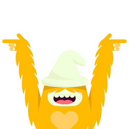
za osobę
od PLN 814