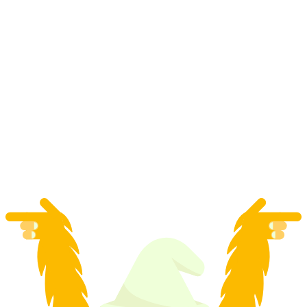
Z Lugano: prywatna wycieczka do Doliny
Verzasca i Jeziora Maggiore
za osobę
od PLN 4745