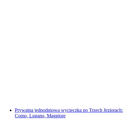
Prywatna jednodniowa wycieczka do Stresa i
na Wyspy Boromejskie
za osobę
od PLN 4745
Prywatna jednodniowa wycieczka po Trzech Jeziorach:
Como, Lugano, Maggiore