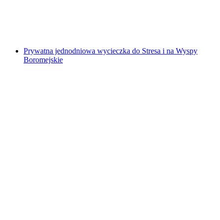
za osobę
od PLN 561
Prywatna jednodniowa wycieczka do Stresa i na Wyspy
Boromejskie