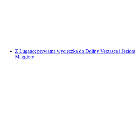
Prywatna jednodniowa wycieczka po Trzech
Jeziorach: Como, Lugano, Maggiore
za osobę
od PLN 4265
Z Lugano: prywatna wycieczka do Doliny Verzasca i Jeziora
Maggiore