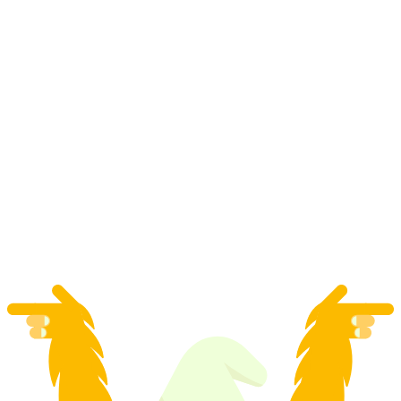
Bilet Mont Soleil z Saint-Imier
za osobę
od PLN 23