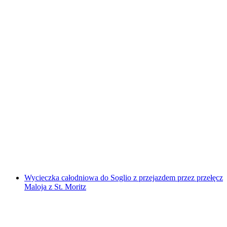
UriTicket
za osobę
od PLN 173
Wycieczka całodniowa do Soglio z przejazdem przez przełęcz
Maloja z St. Moritz