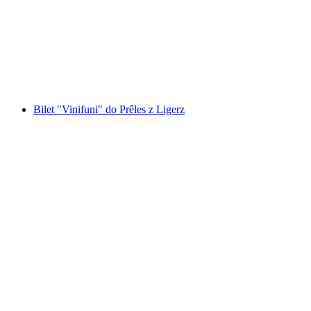
przez przełęcz Maloja z St. Moritz
za osobę
od PLN 228
Bilet "Vinifuni" do Prêles z Ligerz