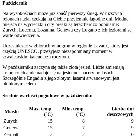
Październik
Na wysokościach może już spaść pierwszy śnieg. W niższych
rejonach nadal czekają na Ciebie przyjemnie łagodne dni. Modne
miejsca na wycieczki i city breaki są teraz bardzo popularne:
Zurych, Lucerna, Lozanna, Genewa czy Lugano z ich jeziorami są
warte odwiedzenia.
Uczestnicząc w zbiorach winogron w regionie Lavaux, który jest
częścią UNESCO, przeżyjesz niezapomniany moment w
szwajcarskim kalendarzu rocznym.
W październiku zaczyna się także złota jesień. Liście zmieniają
kolor, co idealnie nadaje się na jesienne spacery po lasach.
Szczególnie Engadin z jego złotymi lasami arwanowymi jest
ulubionym celem.
Średnie wartości pogodowe w październiku
Max. temp.
Min. temp.
Liczba dni
Miasto
(°C)
(°C)
deszczowych
Zurych
15
8
9
Genewa
15
7
9
Zermatt
12
2
10