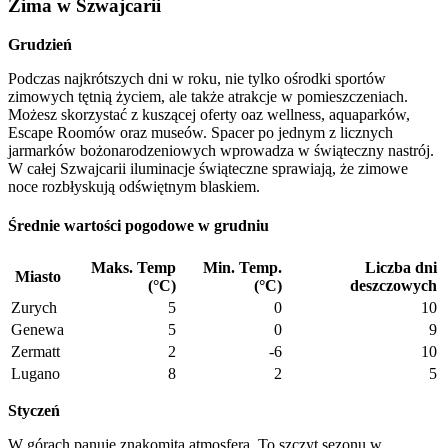
Zima w Szwajcarii
Grudzień
Podczas najkrótszych dni w roku, nie tylko ośrodki sportów
zimowych tętnią życiem, ale także atrakcje w pomieszczeniach.
Możesz skorzystać z kuszącej oferty oaz wellness, aquaparków,
Escape Roomów oraz museów. Spacer po jednym z licznych
jarmarków bożonarodzeniowych wprowadza w świąteczny nastrój.
W całej Szwajcarii iluminacje świąteczne sprawiają, że zimowe
noce rozbłyskują odświętnym blaskiem.
Średnie wartości pogodowe w grudniu
Maks. Temp
Min. Temp.
Liczba dni
Miasto
(°C)
(°C)
deszczowych
Zurych
5
0
10
Genewa
5
0
9
Zermatt
2
-6
10
Lugano
8
2
5
Styczeń
W górach panuje znakomita atmosfera. To szczyt sezonu w