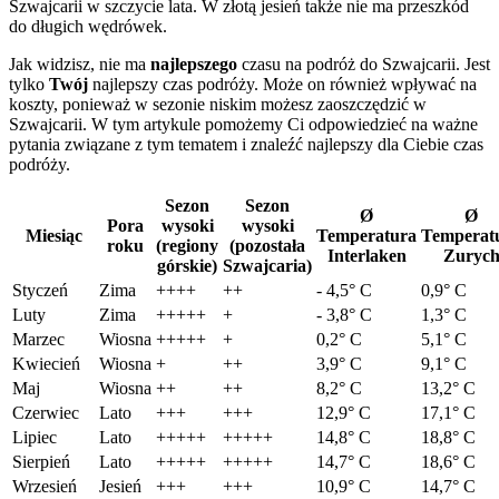
Szwajcarii w szczycie lata. W złotą jesień także nie ma przeszkód
do długich wędrówek.
Jak widzisz, nie ma
najlepszego
czasu na podróż do Szwajcarii. Jest
tylko
Twój
najlepszy czas podróży. Może on również wpływać na
koszty, ponieważ w sezonie niskim możesz zaoszczędzić w
Szwajcarii. W tym artykule pomożemy Ci odpowiedzieć na ważne
pytania związane z tym tematem i znaleźć najlepszy dla Ciebie czas
podróży.
Sezon
Sezon
Ø
Ø
Pora
wysoki
wysoki
Miesiąc
Temperatura
Temperat
roku
(regiony
(pozostała
Interlaken
Zuryc
górskie)
Szwajcaria)
Styczeń
Zima
++++
++
- 4,5° C
0,9° C
Luty
Zima
+++++
+
- 3,8° C
1,3° C
Marzec
Wiosna
+++++
+
0,2° C
5,1° C
Kwiecień
Wiosna
+
++
3,9° C
9,1° C
Maj
Wiosna
++
++
8,2° C
13,2° C
Czerwiec
Lato
+++
+++
12,9° C
17,1° C
Lipiec
Lato
+++++
+++++
14,8° C
18,8° C
Sierpień
Lato
+++++
+++++
14,7° C
18,6° C
Wrzesień
Jesień
+++
+++
10,9° C
14,7° C