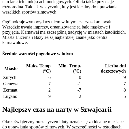
narciarskich i miejscach noclegowych. Oferta także pozostaje
różnorodna. Tak jak w styczniu, luty jest idealny do uprawiania
wszelkich sportów zimowych.
Ogólnokrajowym wydarzeniem w lutym jest czas karnawału.
Wszędzie trwają imprezy, organizowane są bale maskowe i
przyjęcia. Karnawał ma szczególną tradycję w miastach katolickich.
Miasta Lucerna i Bazylea są najbardziej znane jako centra
karnawałowe.
Średnie wartości pogodowe w lutym
Maks. Temp
Min. Temp.
Liczba dni
Miasto
(°C)
(°C)
deszczowych
Zurych
6
0
9
Genewa
7
-1
7
Zermatt
2
-7
8
Lugano
9
2
5
Najlepszy czas na narty w Szwajcarii
Okres świąteczny oraz styczeń i luty uznaje się za idealne miesiące
do uprawiania sportów zimowych. W szczególności w ośrodkach