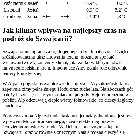
Październik
Jesień
+++
+++
6,9° C
10,6° C
Listopad
Jesień
+
+
0,9° C
5,2° C
Grudzień
Zima
+++
+++
- 3,0° C
1,8° C
Jak klimat wpływa na najlepszy czas na
podróż do Szwajcarii?
Szwajcaria nie ogranicza się do jednej strefy klimatycznej. Dzięki
zróżnicowanemu ukształtowaniu terenu, można tu spotkać
wielowarstwowy, zmienny klimat, jak rzadko w którymkolwiek
innym europejskim kraju. Imponujące Alpy pełnią rolę olbrzymiej
bariery klimatycznej.
W Alpach pogoda bywa niezwykle kapryśna. Wysokogórski klimat
zapewnia zimy pełne śniegu i lodu oraz suche lata. Na zboczach gór
należy liczyć się z nagłymi zmianami pogody. Rejony położone w
pobliżu Alp odczuwają ciepłe wiatry fohnowskie, co cieszy żeglarzy
i surferów.
Północna strona Alp jest mniej łaskawa, jednak południowa jest pod
wpływem Morza Śródziemnego, czego efektem są prawie
śródziemnomorskie warunki. W Ticino, słonecznym zakątku
Szwajcarii, oraz w równie słonecznym Valais można cieszyć się