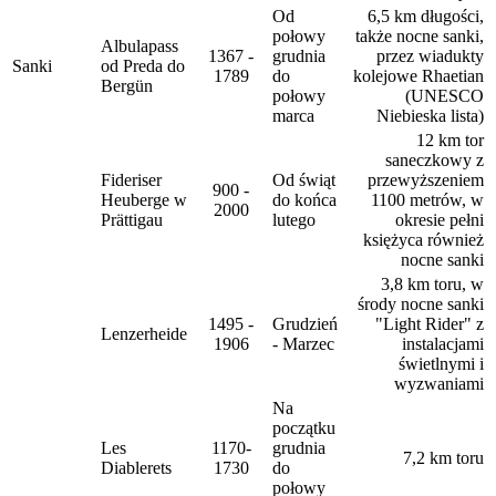
Od
6,5 km długości,
połowy
także nocne sanki,
Albulapass
1367 -
grudnia
przez wiadukty
Sanki
od Preda do
1789
do
kolejowe Rhaetian
Bergün
połowy
(UNESCO
marca
Niebieska lista)
12 km tor
saneczkowy z
Fideriser
Od świąt
przewyższeniem
900 -
Heuberge w
do końca
1100 metrów, w
2000
Prättigau
lutego
okresie pełni
księżyca również
nocne sanki
3,8 km toru, w
środy nocne sanki
1495 -
Grudzień
"Light Rider" z
Lenzerheide
1906
- Marzec
instalacjami
świetlnymi i
wyzwaniami
Na
początku
Les
1170-
grudnia
7,2 km toru
Diablerets
1730
do
połowy