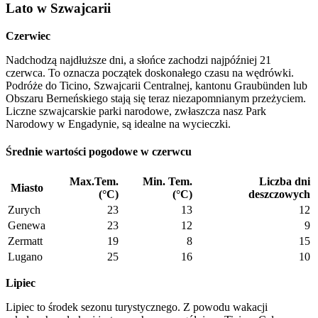
Lato w Szwajcarii
Czerwiec
Nadchodzą najdłuższe dni, a słońce zachodzi najpóźniej 21
czerwca. To oznacza początek doskonałego czasu na wędrówki.
Podróże do Ticino, Szwajcarii Centralnej, kantonu Graubünden lub
Obszaru Berneńskiego stają się teraz niezapomnianym przeżyciem.
Liczne szwajcarskie parki narodowe, zwłaszcza nasz Park
Narodowy w Engadynie, są idealne na wycieczki.
Średnie wartości pogodowe w czerwcu
Max.Tem.
Min. Tem.
Liczba dni
Miasto
(°C)
(°C)
deszczowych
Zurych
23
13
12
Genewa
23
12
9
Zermatt
19
8
15
Lugano
25
16
10
Lipiec
Lipiec to środek sezonu turystycznego. Z powodu wakacji