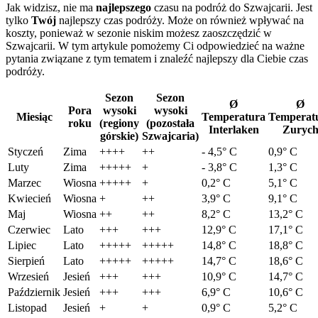
Jak widzisz, nie ma
najlepszego
czasu na podróż do Szwajcarii. Jest
tylko
Twój
najlepszy czas podróży. Może on również wpływać na
koszty, ponieważ w sezonie niskim możesz zaoszczędzić w
Szwajcarii. W tym artykule pomożemy Ci odpowiedzieć na ważne
pytania związane z tym tematem i znaleźć najlepszy dla Ciebie czas
podróży.
Sezon
Sezon
Ø
Ø
Pora
wysoki
wysoki
Miesiąc
Temperatura
Temperat
roku
(regiony
(pozostała
Interlaken
Zuryc
górskie)
Szwajcaria)
Styczeń
Zima
++++
++
- 4,5° C
0,9° C
Luty
Zima
+++++
+
- 3,8° C
1,3° C
Marzec
Wiosna
+++++
+
0,2° C
5,1° C
Kwiecień
Wiosna
+
++
3,9° C
9,1° C
Maj
Wiosna
++
++
8,2° C
13,2° C
Czerwiec
Lato
+++
+++
12,9° C
17,1° C
Lipiec
Lato
+++++
+++++
14,8° C
18,8° C
Sierpień
Lato
+++++
+++++
14,7° C
18,6° C
Wrzesień
Jesień
+++
+++
10,9° C
14,7° C
Październik
Jesień
+++
+++
6,9° C
10,6° C
Listopad
Jesień
+
+
0,9° C
5,2° C