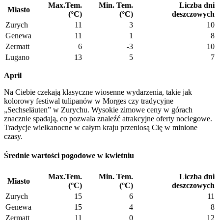
Max.Tem.
Min. Tem.
Liczba dni
Miasto
(°C)
(°C)
deszczowych
Zurych
11
3
10
Genewa
11
1
8
Zermatt
6
-3
10
Lugano
13
5
7
April
Na Ciebie czekają klasyczne wiosenne wydarzenia, takie jak
kolorowy festiwal tulipanów w Morges czy tradycyjne
„Sechseläuten” w Zurychu. Wysokie zimowe ceny w górach
znacznie spadają, co pozwala znaleźć atrakcyjne oferty noclegowe.
Tradycje wielkanocne w całym kraju przeniosą Cię w minione
czasy.
Średnie wartości pogodowe w kwietniu
Max.Tem.
Min. Tem.
Liczba dni
Miasto
(°C)
(°C)
deszczowych
Zurych
15
6
11
Genewa
15
4
8
Zermatt
11
0
12