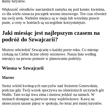
tłumy turystów.
Większość ośrodków narciarskich zamyka się pod koniec kwietnia,
co dla wielu oznacza początek sezonu niszowego. Ten czas również
ma swój urok. Niektóre miejsca są w maju lub wrześniu prawie
puste, a ceny w hotelach są szczególnie korzystniejsze.
Jaki miesiąc jest najlepszym czasem na
podróż do Szwajcarii?
Możesz odwiedzić Szwajcarię o każdej porze roku. Co miesiąc
czekają na Ciebie liczne oferty sezonowe. Nasza lista według
miesięcy na pewno pomoże w planowaniu podróży.
Wiosna w Szwajcarii
Marzec
Stoisz wśród kwitnących narcyzów nad Jeziorem Genewskim,
podczas gdy Twój wzrok spoczywa na ośnieżonych szczytach gór
Wallis. Tam wciąż trwa zima i możesz jeździć na nartach. W
nizinach dostępne są pierwsze trasy wędrówkowe. Kawę na
słonecznym tarasie pijesz w spokoju, bo teraz jest mniej turystów.