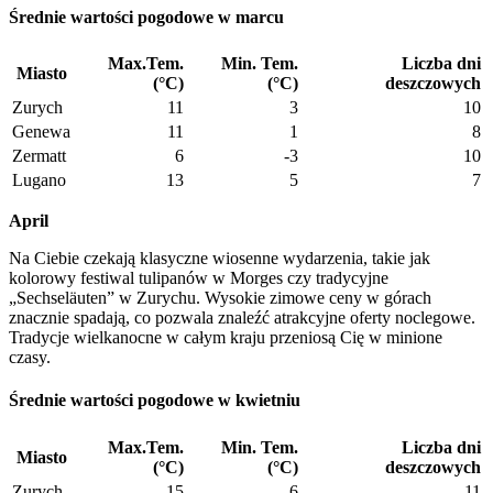
Średnie wartości pogodowe w marcu
Max.Tem.
Min. Tem.
Liczba dni
Miasto
(°C)
(°C)
deszczowych
Zurych
11
3
10
Genewa
11
1
8
Zermatt
6
-3
10
Lugano
13
5
7
April
Na Ciebie czekają klasyczne wiosenne wydarzenia, takie jak
kolorowy festiwal tulipanów w Morges czy tradycyjne
„Sechseläuten” w Zurychu. Wysokie zimowe ceny w górach
znacznie spadają, co pozwala znaleźć atrakcyjne oferty noclegowe.
Tradycje wielkanocne w całym kraju przeniosą Cię w minione
czasy.
Średnie wartości pogodowe w kwietniu
Max.Tem.
Min. Tem.
Liczba dni
Miasto
(°C)
(°C)
deszczowych
Zurych
15
6
11