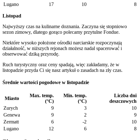
Lugano
17
10
8
Listopad
Najwyższy czas na kulinarne doznania. Zaczyna się stopniowo
sezon zimowy, dlatego gorąco polecamy przytulne Fondue.
Niektóre wysoko położone ośrodki narciarskie rozpoczynają
działalność, w niższych rejonach możesz nadal spacerować i
obserwować dziką przyrodę.
Ruch turystyczny oraz ceny spadają, więc zakładamy, że w
listopadzie przyda Ci się nasz artykuł o zasadach na zły czas.
Średnie wartości pogodowe w listopadzie
Max. temp.
Min. temp.
Liczba dni
Miasto
(°C)
(°C)
deszczowych
Zurych
9
3
10
Genewa
9
2
9
Zermatt
6
-2
10
Lugano
12
6
8