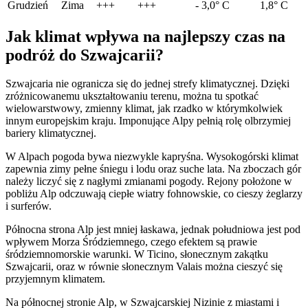
Grudzień
Zima
+++
+++
- 3,0° C
1,8° C
Jak klimat wpływa na najlepszy czas na
podróż do Szwajcarii?
Szwajcaria nie ogranicza się do jednej strefy klimatycznej. Dzięki
zróżnicowanemu ukształtowaniu terenu, można tu spotkać
wielowarstwowy, zmienny klimat, jak rzadko w którymkolwiek
innym europejskim kraju. Imponujące Alpy pełnią rolę olbrzymiej
bariery klimatycznej.
W Alpach pogoda bywa niezwykle kapryśna. Wysokogórski klimat
zapewnia zimy pełne śniegu i lodu oraz suche lata. Na zboczach gór
należy liczyć się z nagłymi zmianami pogody. Rejony położone w
pobliżu Alp odczuwają ciepłe wiatry fohnowskie, co cieszy żeglarzy
i surferów.
Północna strona Alp jest mniej łaskawa, jednak południowa jest pod
wpływem Morza Śródziemnego, czego efektem są prawie
śródziemnomorskie warunki. W Ticino, słonecznym zakątku
Szwajcarii, oraz w równie słonecznym Valais można cieszyć się
przyjemnym klimatem.
Na północnej stronie Alp, w Szwajcarskiej Nizinie z miastami i