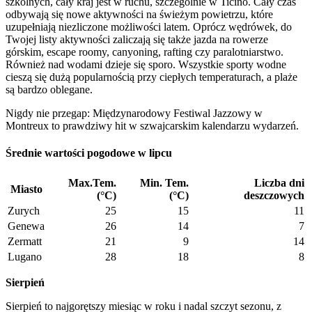
szkolnych, cały kraj jest w ruchu, szczególnie w Ticino. Cały czas
odbywają się nowe aktywności na świeżym powietrzu, które
uzupełniają niezliczone możliwości latem. Oprócz wędrówek, do
Twojej listy aktywności zaliczają się także jazda na rowerze
górskim, escape roomy, canyoning, rafting czy paralotniarstwo.
Również nad wodami dzieje się sporo. Wszystkie sporty wodne
cieszą się dużą popularnością przy ciepłych temperaturach, a plaże
są bardzo oblegane.
Nigdy nie przegap: Międzynarodowy Festiwal Jazzowy w
Montreux to prawdziwy hit w szwajcarskim kalendarzu wydarzeń.
Średnie wartości pogodowe w lipcu
Max.Tem.
Min. Tem.
Liczba dni
Miasto
(°C)
(°C)
deszczowych
Zurych
25
15
11
Genewa
26
14
7
Zermatt
21
9
14
Lugano
28
18
8
Sierpień
Sierpień to najgorętszy miesiąc w roku i nadal szczyt sezonu, z