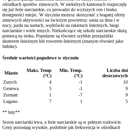
ośrodkach sportów zimowych. W niektórych kantonach rozpoczęły
się już ferie narciarskie, co prowadzi do wyższych cen i braku
dostępności miejsc. W styczniu możesz skorzystać z bogatej oferty
zimowych aktywności na świeżym powietrzu: sania za dnia i w
nocy, jazda na nartach, wędrówki na rakietach śnieżnych, biegi
narciarskie i wiele innych. Niekończące się szkoły narciarskie służą
pomocą na stoku. Popularne są również szybkie przejażdżki
skuterem śnieżnym lub rowerem śnieżnym (znanym również jako
fatbike).
Średnie wartości pogodowe w styczniu
Maks. Temp
Min. Temp.
Liczba dni
Miasto
(°C)
(°C)
deszczowych
Zurych
4
-1
10
Genewa
5
-1
9
Zermatt
1
-7
9
Lugano
7
1
5
** luty**
Sezon narciarski trwa, a ferie narciarskie są w pełnym rozkwicie.
Ceny pozostają wysokie, podobnie jak frekwencja w ośrodkach