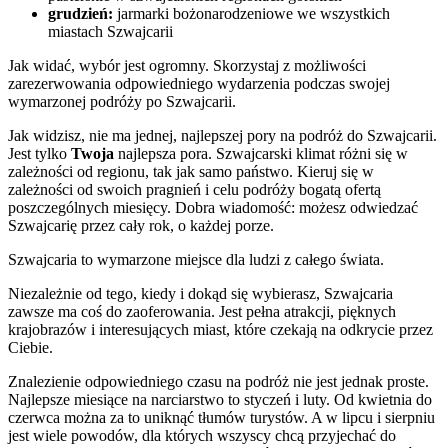
grudzień:
jarmarki bożonarodzeniowe we wszystkich
miastach Szwajcarii
Jak widać, wybór jest ogromny. Skorzystaj z możliwości
zarezerwowania odpowiedniego wydarzenia podczas swojej
wymarzonej podróży po Szwajcarii.
Jak widzisz, nie ma jednej, najlepszej pory na podróż do Szwajcarii.
Jest tylko
Twoja
najlepsza pora. Szwajcarski klimat różni się w
zależności od regionu, tak jak samo państwo. Kieruj się w
zależności od swoich pragnień i celu podróży bogatą ofertą
poszczególnych miesięcy. Dobra wiadomość: możesz odwiedzać
Szwajcarię przez cały rok, o każdej porze.
Szwajcaria to wymarzone miejsce dla ludzi z całego świata.
Niezależnie od tego, kiedy i dokąd się wybierasz, Szwajcaria
zawsze ma coś do zaoferowania. Jest pełna atrakcji, pięknych
krajobrazów i interesujących miast, które czekają na odkrycie przez
Ciebie.
Znalezienie odpowiedniego czasu na podróż nie jest jednak proste.
Najlepsze miesiące na narciarstwo to styczeń i luty. Od kwietnia do
czerwca można za to uniknąć tłumów turystów. A w lipcu i sierpniu
jest wiele powodów, dla których wszyscy chcą przyjechać do