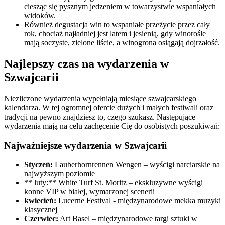
ciesząc się pysznym jedzeniem w towarzystwie wspaniałych
widoków.
Również degustacja win to wspaniałe przeżycie przez cały
rok, chociaż najładniej jest latem i jesienią, gdy winorośle
mają soczyste, zielone liście, a winogrona osiągają dojrzałość.
Najlepszy czas na wydarzenia w
Szwajcarii
Niezliczone wydarzenia wypełniają miesiące szwajcarskiego
kalendarza. W tej ogromnej ofercie dużych i małych festiwali oraz
tradycji na pewno znajdziesz to, czego szukasz. Następujące
wydarzenia mają na celu zachęcenie Cię do osobistych poszukiwań:
Najważniejsze wydarzenia w Szwajcarii
Styczeń:
Lauberhornrennen Wengen – wyścigi narciarskie na
najwyższym poziomie
** luty:** White Turf St. Moritz – ekskluzywne wyścigi
konne VIP w białej, wymarzonej scenerii
kwiecień:
Lucerne Festival - międzynarodowe mekka muzyki
klasycznej
Czerwiec:
Art Basel – międzynarodowe targi sztuki w