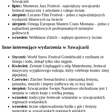
Szwajcarii
lipiec:
Montreux Jazz Festival - największy szwajcarski
festiwal muzyczny z artystami z całego świata
sierpień:
Locarno Film Festival – jedno z najważniejszych
wydarzeń filmowych na świecie
sierpień:
Omega European Masters Crans Montana – jedno z
najbardziej prestiżowych profesjonalnych turniejów
golfowych
wrzesień:
Weltklasse Zürich – najlepsi sportowcy świata
Inne interesujące wydarzenia w Szwajcarii
Styczeń:
World Snow Festival Grindelwald z rzeźbami ze
śniegu i lodu, dokąd tylko oko sięgnie.
Kwiecień
: Zermatt Unplugged u stóp Matterhornu, festiwal
muzyczny wyjątkowego rodzaju, który celebruje koniec zimy
alpejskiej.
Czerwiec:
Zürcher Seenachtsfest z mieszanką festynu,
jarmarku, muzyki i imprez (odbywa się co trzy lata)
sierpień:
Szwajcarskie Święto Narodowe obchodzone jest 1
sierpnia w całym kraju z wielką pompą
wrzesień:
tradycyjne festiwale winiarskie w szwajcarskich
regionach winiarskich
wrzesień:
liczne odprowadzenia bydła z gór i festyny
pasterskie w szwajcarskich regionach górskich