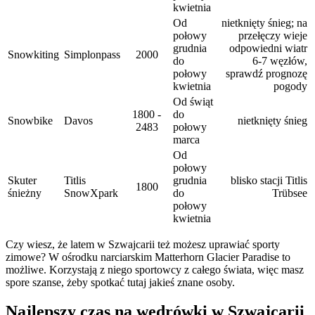
kwietnia
Od
nietknięty śnieg; na
połowy
przełęczy wieje
grudnia
odpowiedni wiatr
Snowkiting
Simplonpass
2000
do
6-7 węzłów,
połowy
sprawdź prognozę
kwietnia
pogody
Od świąt
1800 -
do
Snowbike
Davos
nietknięty śnieg
2483
połowy
marca
Od
połowy
Skuter
Titlis
grudnia
blisko stacji Titlis
1800
śnieżny
SnowXpark
do
Trübsee
połowy
kwietnia
Czy wiesz, że latem w Szwajcarii też możesz uprawiać sporty
zimowe? W ośrodku narciarskim Matterhorn Glacier Paradise to
możliwe. Korzystają z niego sportowcy z całego świata, więc masz
spore szanse, żeby spotkać tutaj jakieś znane osoby.
Najlepszy czas na wędrówki w Szwajcarii