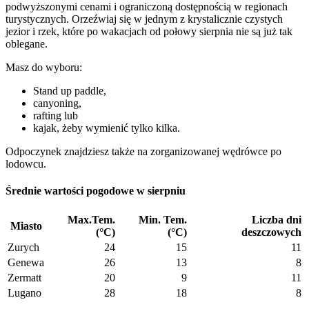
podwyższonymi cenami i ograniczoną dostępnością w regionach
turystycznych. Orzeźwiaj się w jednym z krystalicznie czystych
jezior i rzek, które po wakacjach od połowy sierpnia nie są już tak
oblegane.
Masz do wyboru:
Stand up paddle,
canyoning,
rafting lub
kajak, żeby wymienić tylko kilka.
Odpoczynek znajdziesz także na zorganizowanej wędrówce po
lodowcu.
Średnie wartości pogodowe w sierpniu
Max.Tem.
Min. Tem.
Liczba dni
Miasto
(°C)
(°C)
deszczowych
Zurych
24
15
11
Genewa
26
13
8
Zermatt
20
9
11
Lugano
28
18
8