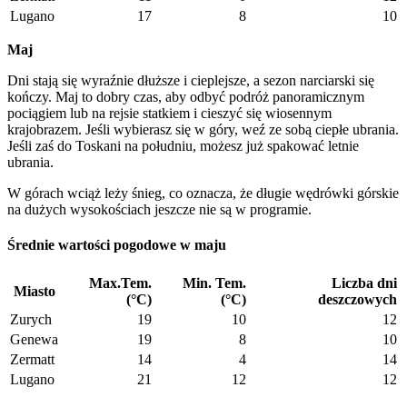
Lugano
17
8
10
Maj
Dni stają się wyraźnie dłuższe i cieplejsze, a sezon narciarski się
kończy. Maj to dobry czas, aby odbyć podróż panoramicznym
pociągiem lub na rejsie statkiem i cieszyć się wiosennym
krajobrazem. Jeśli wybierasz się w góry, weź ze sobą ciepłe ubrania.
Jeśli zaś do Toskani na południu, możesz już spakować letnie
ubrania.
W górach wciąż leży śnieg, co oznacza, że długie wędrówki górskie
na dużych wysokościach jeszcze nie są w programie.
Średnie wartości pogodowe w maju
Max.Tem.
Min. Tem.
Liczba dni
Miasto
(°C)
(°C)
deszczowych
Zurych
19
10
12
Genewa
19
8
10
Zermatt
14
4
14
Lugano
21
12
12