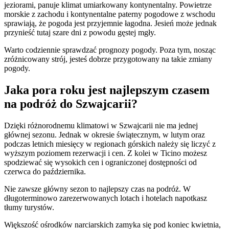
jeziorami, panuje klimat umiarkowany kontynentalny. Powietrze
morskie z zachodu i kontynentalne paterny pogodowe z wschodu
sprawiają, że pogoda jest przyjemnie łagodna. Jesień może jednak
przynieść tutaj szare dni z powodu gęstej mgły.
Warto codziennie sprawdzać prognozy pogody. Poza tym, nosząc
zróżnicowany strój, jesteś dobrze przygotowany na takie zmiany
pogody.
Jaka pora roku jest najlepszym czasem
na podróż do Szwajcarii?
Dzięki różnorodnemu klimatowi w Szwajcarii nie ma jednej
głównej sezonu. Jednak w okresie świątecznym, w lutym oraz
podczas letnich miesięcy w regionach górskich należy się liczyć z
wyższym poziomem rezerwacji i cen. Z kolei w Ticino możesz
spodziewać się wysokich cen i ograniczonej dostępności od
czerwca do października.
Nie zawsze główny sezon to najlepszy czas na podróż. W
długoterminowo zarezerwowanych lotach i hotelach napotkasz
tłumy turystów.
Większość ośrodków narciarskich zamyka się pod koniec kwietnia,