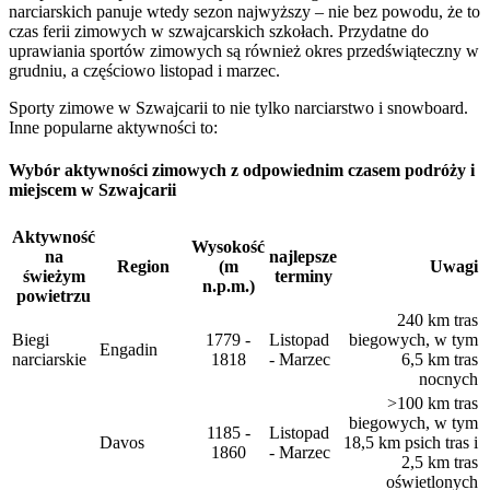
narciarskich panuje wtedy sezon najwyższy – nie bez powodu, że to
czas ferii zimowych w szwajcarskich szkołach. Przydatne do
uprawiania sportów zimowych są również okres przedświąteczny w
grudniu, a częściowo listopad i marzec.
Sporty zimowe w Szwajcarii to nie tylko narciarstwo i snowboard.
Inne popularne aktywności to:
Wybór aktywności zimowych z odpowiednim czasem podróży i
miejscem w Szwajcarii
Aktywność
Wysokość
na
najlepsze
Region
(m
Uwagi
świeżym
terminy
n.p.m.)
powietrzu
240 km tras
Biegi
1779 -
Listopad
biegowych, w tym
Engadin
narciarskie
1818
- Marzec
6,5 km tras
nocnych
>100 km tras
biegowych, w tym
1185 -
Listopad
Davos
18,5 km psich tras i
1860
- Marzec
2,5 km tras
oświetlonych