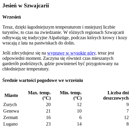
Jesień w Szwajcarii
Wrzesień
Teraz, dzięki łagodniejszym temperaturom i mniejszej liczbie
turystów, to czas na zwiedzanie. W różnych regionach Szwajcarii
odbywają się tradycyjne Alpabzüge, podczas których krowy i kozy
wracają z lata na pastwiskach do dolin.
Jeśli zdecydujesz się na
wyprawę w wysokie góry
, teraz jest
odpowiedni moment. Zaczyna się również czas mieszanych
garderób podróżnych, gdzie powinieneś być przygotowany na
chłodniejsze temperatury.
Średnie wartości pogodowe we wrześniu
Max. temp.
Min. temp.
Liczba dni
Miasto
(°C)
(°C)
deszczowych
Zurych
20
12
9
Genewa
21
10
7
Zermatt
16
6
12
Lugano
23
14
8