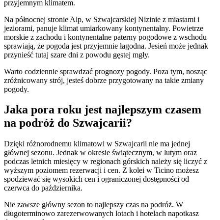
przyjemnym klimatem.
Na północnej stronie Alp, w Szwajcarskiej Nizinie z miastami i
jeziorami, panuje klimat umiarkowany kontynentalny. Powietrze
morskie z zachodu i kontynentalne paterny pogodowe z wschodu
sprawiają, że pogoda jest przyjemnie łagodna. Jesień może jednak
przynieść tutaj szare dni z powodu gęstej mgły.
Warto codziennie sprawdzać prognozy pogody. Poza tym, nosząc
zróżnicowany strój, jesteś dobrze przygotowany na takie zmiany
pogody.
Jaka pora roku jest najlepszym czasem
na podróż do Szwajcarii?
Dzięki różnorodnemu klimatowi w Szwajcarii nie ma jednej
głównej sezonu. Jednak w okresie świątecznym, w lutym oraz
podczas letnich miesięcy w regionach górskich należy się liczyć z
wyższym poziomem rezerwacji i cen. Z kolei w Ticino możesz
spodziewać się wysokich cen i ograniczonej dostępności od
czerwca do października.
Nie zawsze główny sezon to najlepszy czas na podróż. W
długoterminowo zarezerwowanych lotach i hotelach napotkasz