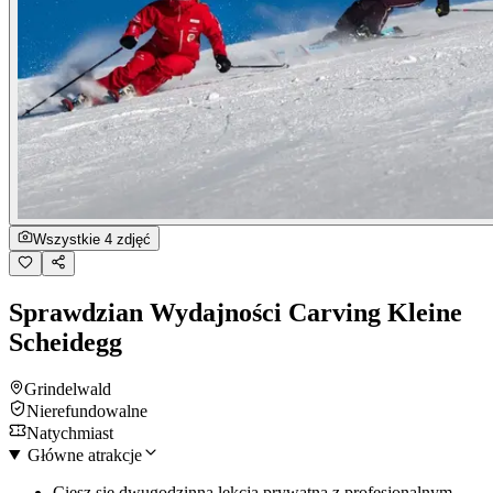
Wszystkie 4 zdjęć
Sprawdzian Wydajności Carving Kleine
Scheidegg
Grindelwald
Nierefundowalne
Natychmiast
Główne atrakcje
Ciesz się dwugodzinną lekcją prywatną z profesjonalnym