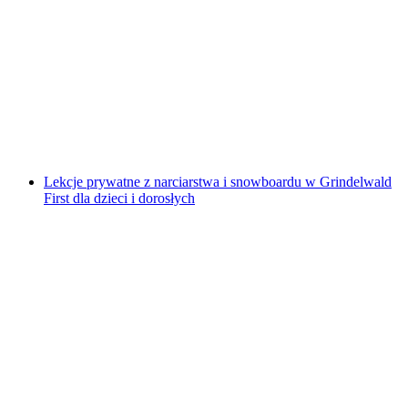
Grindelwald First Szkoła Narciarska dla Dzieci
Zaawansowanych
za osobę
od PLN 426
Lekcje prywatne z narciarstwa i snowboardu w Grindelwald
First dla dzieci i dorosłych