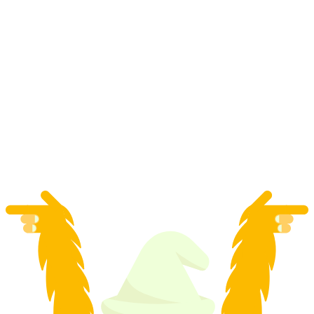
Kurs carving w Grindelwald First dla
zaawansowanych z analizą wideo
za osobę
od PLN 359