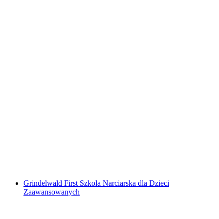
Rodzinny Kurs Narciarski Bodmi Arena
Grindelwald
za osobę
od PLN 2387
Grindelwald First Szkoła Narciarska dla Dzieci
Zaawansowanych