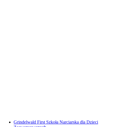
Rodzinny Kurs Narciarski Bodmi Arena
Grindelwald
za osobę
od PLN 2387
Grindelwald First Szkoła Narciarska dla Dzieci