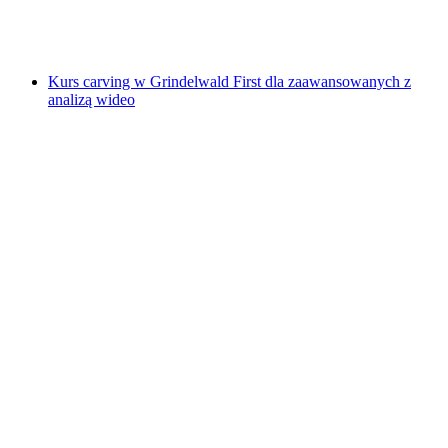
za osobę
od PLN 1239
Kurs carving w Grindelwald First dla zaawansowanych z
analizą wideo