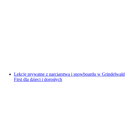
Grindelwald First Szkoła Narciarska dla Dzieci
Zaawansowanych
za osobę
od PLN 426
Lekcje prywatne z narciarstwa i snowboardu w Grindelwald
First dla dzieci i dorosłych