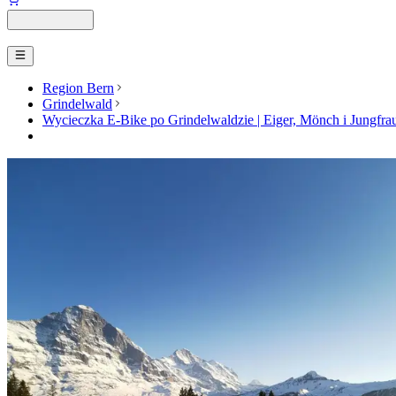
Region Bern
Grindelwald
Wycieczka E-Bike po Grindelwaldzie | Eiger, Mönch i Jungfra