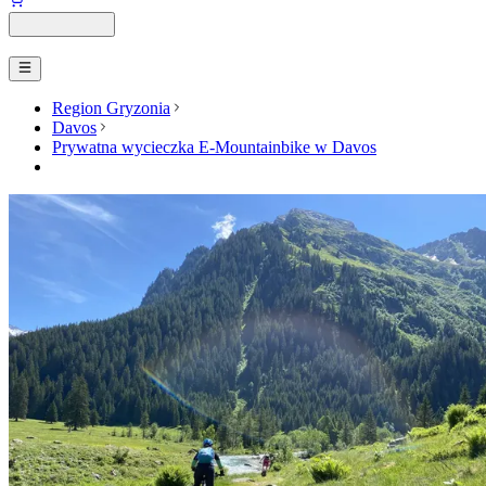
Region Gryzonia
Davos
Prywatna wycieczka E-Mountainbike w Davos