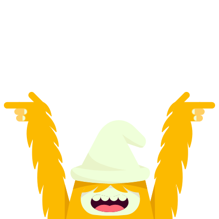
Davos paralotnie w parze z noclegiem w igloo
za osobę
od PLN 3487