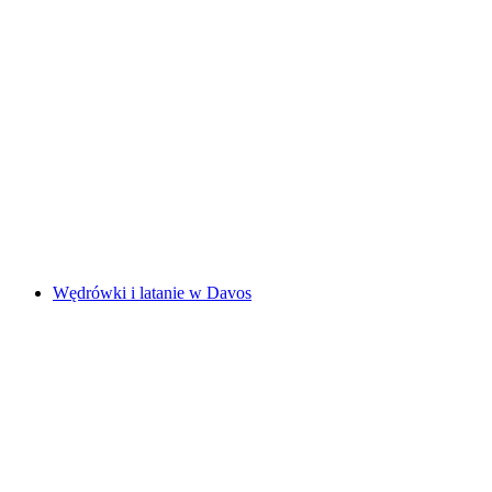
Wycieczka kajakowa z przewodnikiem do
Zamku Chillon
za osobę
od PLN 622
Wędrówki i latanie w Davos