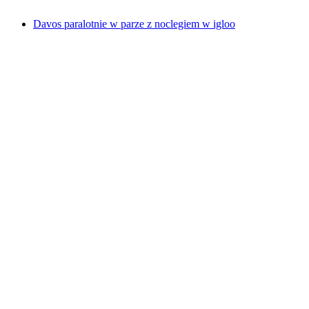
od PLN 2248
Davos paralotnie w parze z noclegiem w igloo