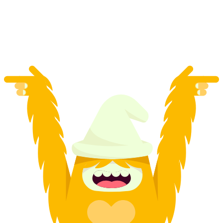
Davos paralotnie w parze z noclegiem w igloo
za osobę
od PLN 3494