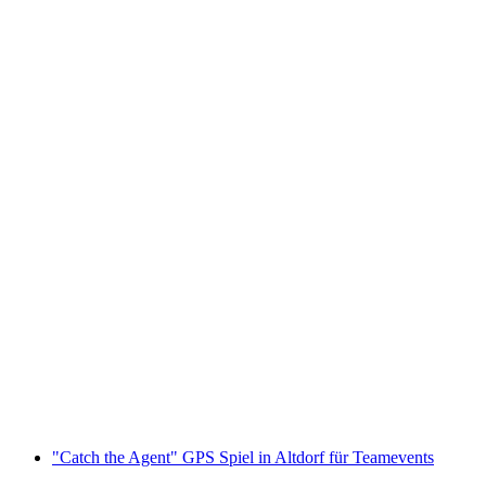
Lotnictwo paralotnią w Andermatt zimą
za osobę
od PLN 1199
"Catch the Agent" GPS Spiel in Altdorf für Teamevents