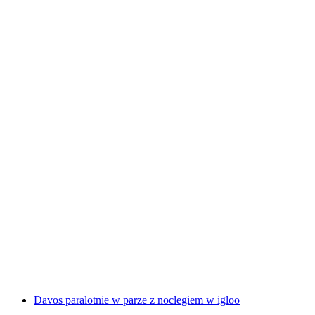
Wędrówki i latanie w Davos
za osobę
od PLN 2253
Davos paralotnie w parze z noclegiem w igloo