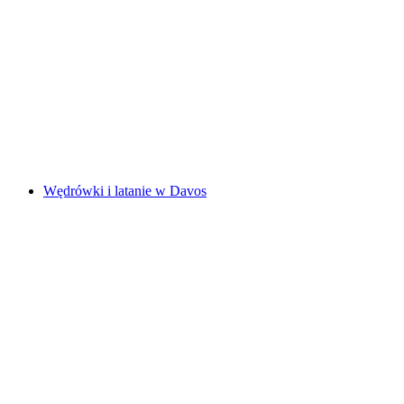
"Catch the Agent" GPS Spiel in Altdorf für
Teamevents
za osobę
od PLN 96
Wędrówki i latanie w Davos