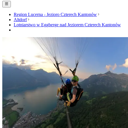
Region Lucerna - Jezioro Czterech Kantonów
Altdorf
Lotniarstwo w Eggberge nad Jeziorem Czterech Kantonów