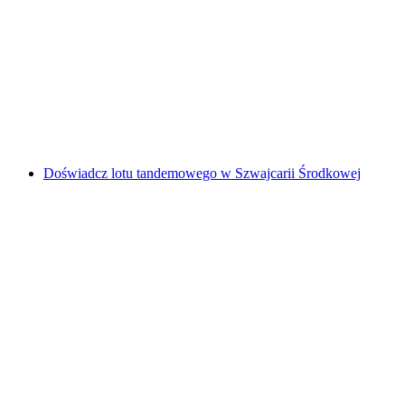
Panorama loty tandemowe w Szwajcarii
za osobę
od PLN 1244
Doświadcz lotu tandemowego w Szwajcarii Środkowej