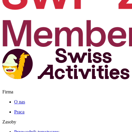
Firma
O nas
Praca
Zasoby
Przewodnik turystyczny