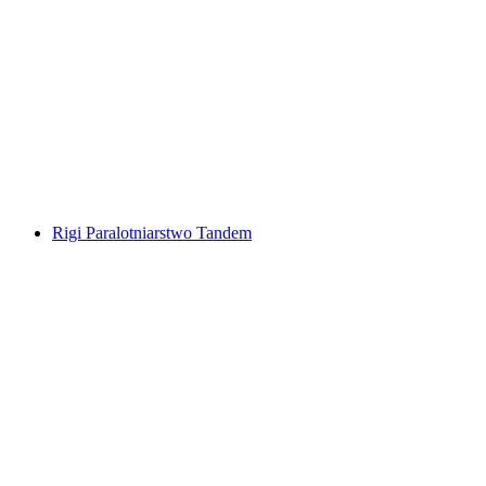
Paralotnia tandemowa Rigi z Arth-Goldau
za osobę
od PLN 1077
Rigi Paralotniarstwo Tandem