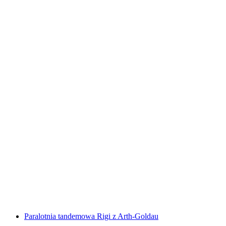
Doświadcz lotu tandemowego w Szwajcarii
Środkowej
za osobę
od PLN 957
Paralotnia tandemowa Rigi z Arth-Goldau