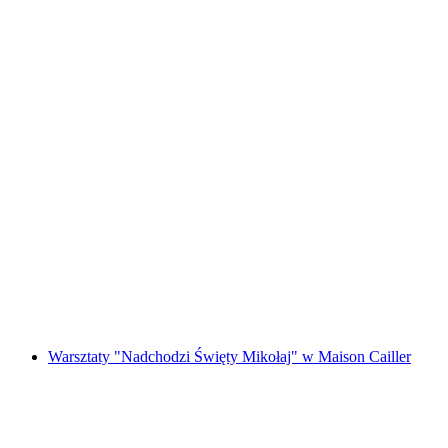
"Mój bożonarodzeniowy czekoladowy sen"
Warsztaty Maison Cailler
za osobę
od PLN 216
Warsztaty "Nadchodzi Święty Mikołaj" w Maison Cailler