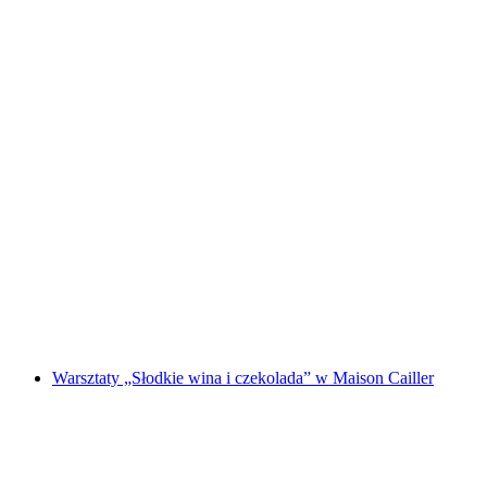
Bilet do Fabryki Czekolady Maison Cailler
za osobę
od PLN 82
Warsztaty „Słodkie wina i czekolada” w Maison Cailler