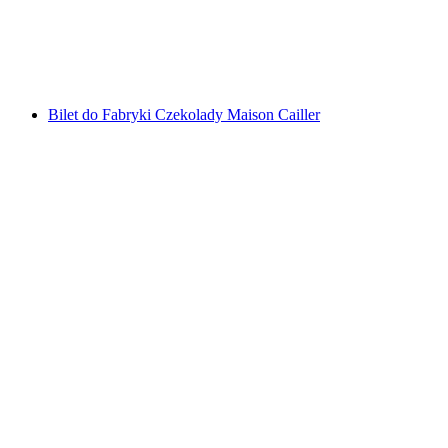
za osobę
od PLN 216
Bilet do Fabryki Czekolady Maison Cailler