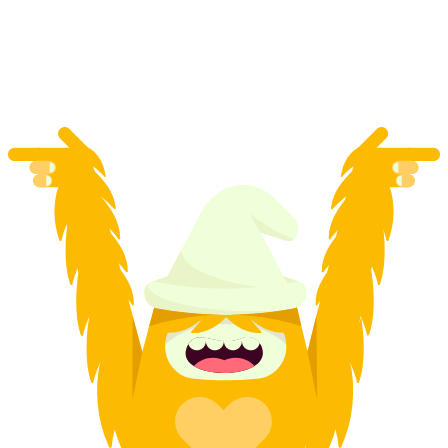
za osobę
od PLN 335