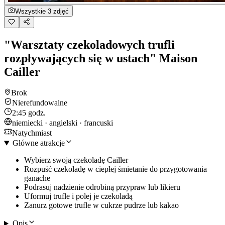
Wszystkie 3 zdjęć
"Warsztaty czekoladowych trufli
rozpływających się w ustach" Maison
Cailler
Brok
Nierefundowalne
2:45 godz.
niemiecki · angielski · francuski
Natychmiast
Główne atrakcje
Wybierz swoją czekoladę Cailler
Rozpuść czekoladę w ciepłej śmietanie do przygotowania
ganache
Podrasuj nadzienie odrobiną przypraw lub likieru
Uformuj trufle i polej je czekoladą
Zanurz gotowe trufle w cukrze pudrze lub kakao
Opis