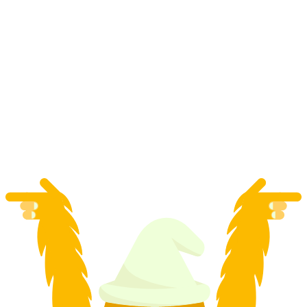
Prywatne lekcje freestyle w Zermatt dla
dorosłych
za osobę
od PLN 2822