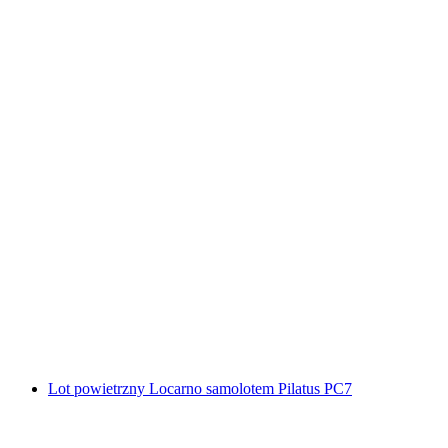
Wycieczka skuterem śnieżnym na Splügenpass i
Lago Nero z Madesimo we Włoszech
za osobę
od PLN 1387
Lot powietrzny Locarno samolotem Pilatus PC7