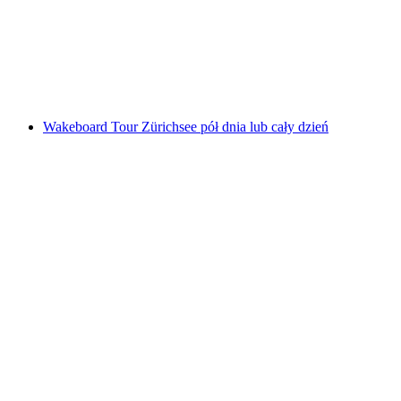
za osobę
od PLN 4759
Wakeboard Tour Zürichsee pół dnia lub cały dzień