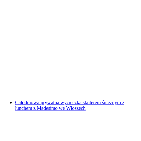
Wakeboard Tour Zürichsee pół dnia lub cały
dzień
za osobę
od PLN 4735
Całodniowa prywatna wycieczka skuterem śnieżnym z
lunchem z Madesimo we Włoszech