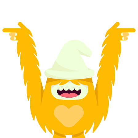
za osobę
od PLN 3774