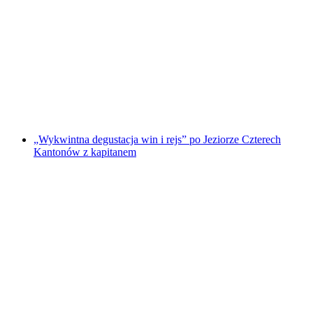
Prywatna wycieczka statkiem po Jeziorze
Czterech Kantonów z Weggis
za osobę
od PLN 1914
„Wykwintna degustacja win i rejs” po Jeziorze Czterech
Kantonów z kapitanem