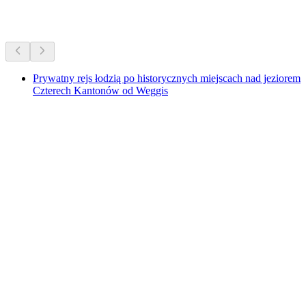
Więcej aktywności
Prywatny rejs łodzią po historycznych miejscach nad jeziorem
Czterech Kantonów od Weggis