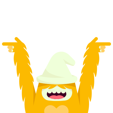
Vierwaldstättersee
za osobę
od PLN 1005