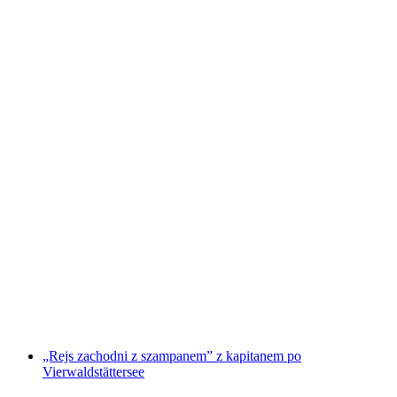
„Wykwintna degustacja win i rejs” po Jeziorze
Czterech Kantonów z kapitanem
za osobę
od PLN 1560
„Rejs zachodni z szampanem” z kapitanem po
Vierwaldstättersee