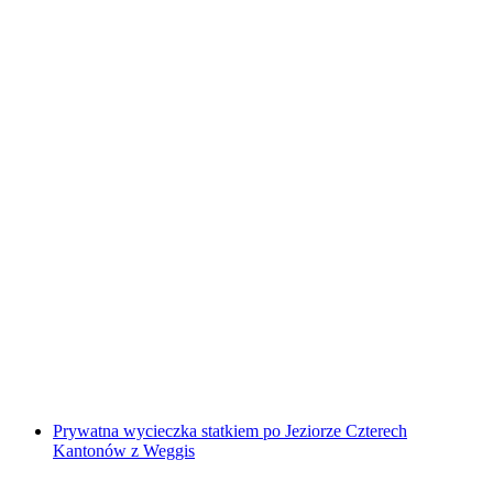
Prywatny rejs łodzią po historycznych
miejscach nad jeziorem Czterech Kantonów od
Weggis
za osobę
od PLN 5022
Prywatna wycieczka statkiem po Jeziorze Czterech
Kantonów z Weggis