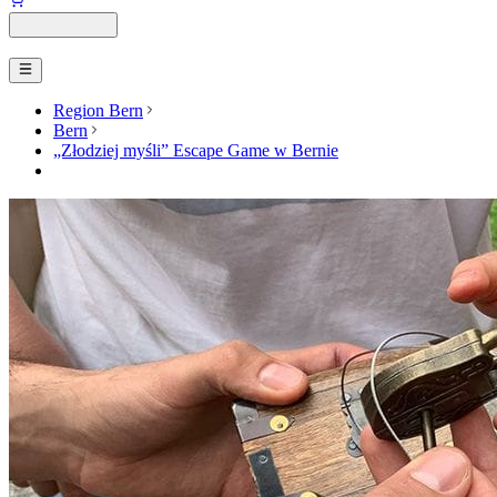
Region Bern
Bern
„Złodziej myśli” Escape Game w Bernie