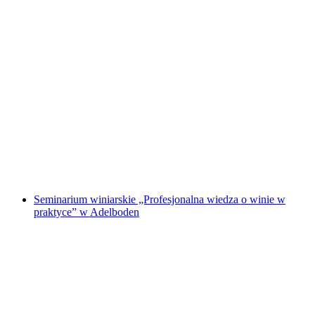
Warsztat palenia kawy z kursem baristy
za osobę
od PLN 524
Seminarium winiarskie „Profesjonalna wiedza o winie w
praktyce” w Adelboden