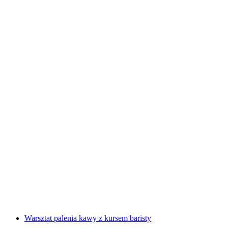
Warsztat palenia kawy z aperitifem
za osobę
od PLN 471
Warsztat palenia kawy z kursem baristy