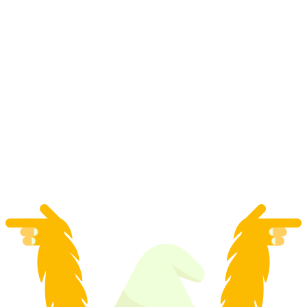
Seminarium winiarskie „Profesjonalna wiedza
o winie w praktyce” w Adelboden
za osobę
od PLN 620