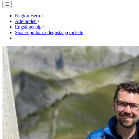
Region Bern
Adelboden
Engstligenalp
Spacer po hali z degustacją raclette