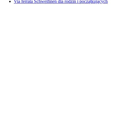
Via ferrata Schweifinen dla rodzin i początkujących
Via ferrata Schweifinen dla rodzin i
początkujących