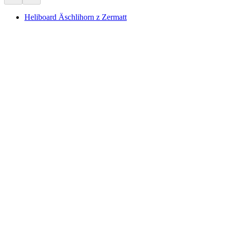
Heliboard Äschlihorn z Zermatt
Heliboard Äschlihorn z Zermatt