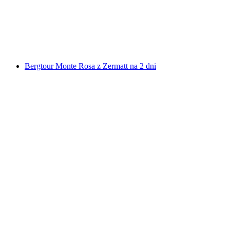
za osobę
od PLN 6015
Bergtour Monte Rosa z Zermatt na 2 dni