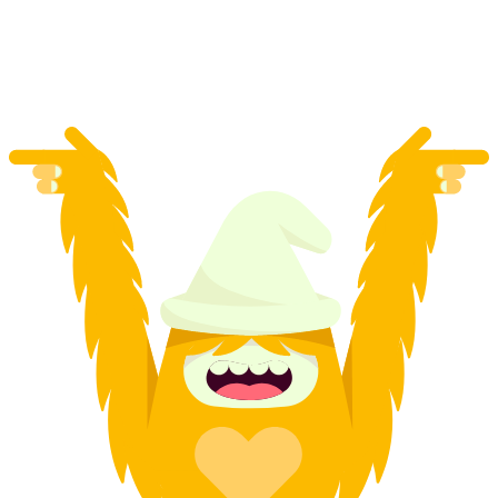
za osobę
od PLN 719