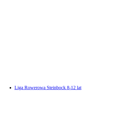
Bergtour Monte Rosa z Zermatt na 2 dni
za osobę
od PLN 1726
Liga Rowerowa Steinbock 8-12 lat