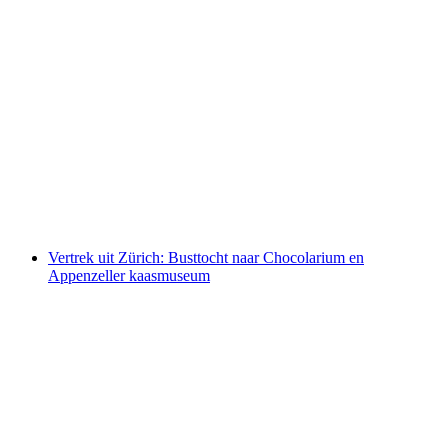
Ab Montreux: Bustour Glacier 3000
per persoon
vanaf €106
Vertrek uit Zürich: Busttocht naar Chocolarium en
Appenzeller kaasmuseum