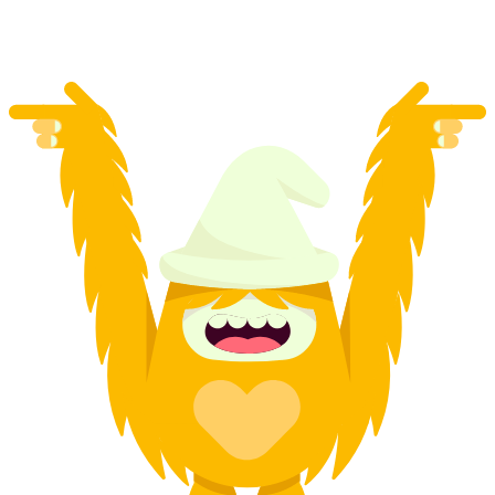
per persoon
vanaf €88