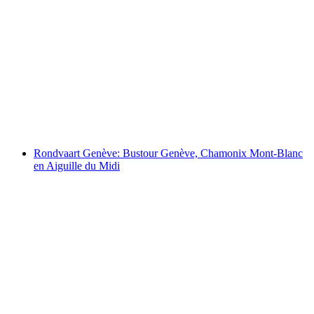
In Genève: Bustour naar Chamonix Mont
Blanc inclusief Mer de Glace
per persoon
vanaf €184
Rondvaart Genève: Bustour Genève, Chamonix Mont-Blanc
en Aiguille du Midi