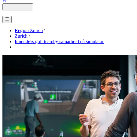
Region Zürich
Zurich
Innendørs golf teamby samarbeid på simulator