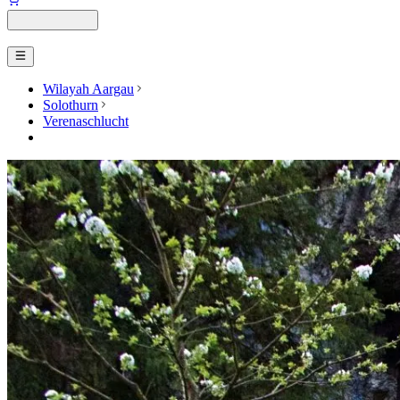
Wilayah Aargau
Solothurn
Verenaschlucht