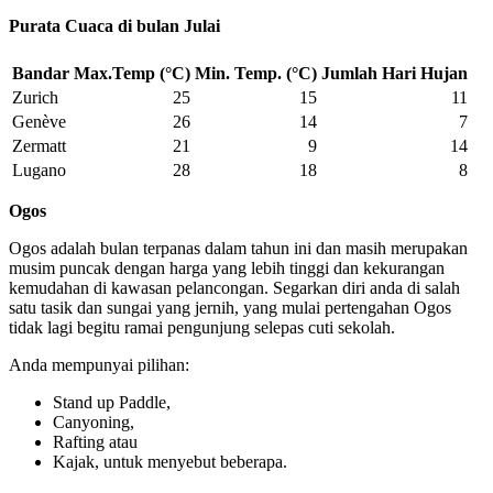
Purata Cuaca di bulan Julai
Bandar
Max.Temp (°C)
Min. Temp. (°C)
Jumlah Hari Hujan
Zurich
25
15
11
Genève
26
14
7
Zermatt
21
9
14
Lugano
28
18
8
Ogos
Ogos adalah bulan terpanas dalam tahun ini dan masih merupakan
musim puncak dengan harga yang lebih tinggi dan kekurangan
kemudahan di kawasan pelancongan. Segarkan diri anda di salah
satu tasik dan sungai yang jernih, yang mulai pertengahan Ogos
tidak lagi begitu ramai pengunjung selepas cuti sekolah.
Anda mempunyai pilihan:
Stand up Paddle,
Canyoning,
Rafting atau
Kajak, untuk menyebut beberapa.