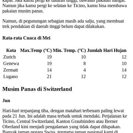
kapal. Jika kamu pergi ke dataran tinggi, bawalah pakaian hangat.
Namun jika kamu pergi ke selatan ke Ticino, kamu bisa membawa
pakaian musim panas.
Namun, di pegunungan sebagian masih ada salju, yang membuat
trek pendakian di daerah tinggi belum dapat dilakukan.
Rata-rata Cuaca di Mei
Kota
Max.Temp (°C)
Min. Temp. (°C)
Jumlah Hari Hujan
Zurich
19
10
12
Genewa
19
8
10
Zermatt
14
4
14
Lugano
21
12
12
Musim Panas di Switzerland
Jun
Hari-hari terpanjang tiba, dengan matahari terbenam paling lewat
pada 21 Jun. Ini adalah masa terbaik untuk mendaki. Perjalanan ke
Ticino, Central Switzerland, Kanton Graubünden atau Berner
Oberland kini menjadi pengalaman yang tidak dapat dilupakan.
Banyak taman negara Swiss, terutama taman nasional kami di