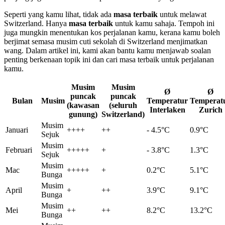
Seperti yang kamu lihat, tidak ada
masa terbaik
untuk melawat
Switzerland. Hanya
masa terbaik
untuk kamu sahaja. Tempoh ini
juga mungkin menentukan kos perjalanan kamu, kerana kamu boleh
berjimat semasa musim cuti sekolah di Switzerland menjimatkan
wang. Dalam artikel ini, kami akan bantu kamu menjawab soalan
penting berkenaan topik ini dan cari masa terbaik untuk perjalanan
kamu.
Musim
Musim
Ø
Ø
puncak
puncak
Bulan
Musim
Temperatur
Temperat
(kawasan
(seluruh
Interlaken
Zurich
gunung)
Switzerland)
Musim
Januari
++++
++
- 4.5°C
0.9°C
Sejuk
Musim
Februari
+++++
+
- 3.8°C
1.3°C
Sejuk
Musim
Mac
+++++
+
0.2°C
5.1°C
Bunga
Musim
April
+
++
3.9°C
9.1°C
Bunga
Musim
Mei
++
++
8.2°C
13.2°C
Bunga