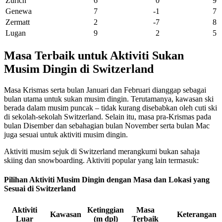
Zurich
6
0
9
Genewa
7
-1
7
Zermatt
2
-7
8
Lugan
9
2
5
Masa Terbaik untuk Aktiviti Sukan
Musim Dingin di Switzerland
Masa Krismas serta bulan Januari dan Februari dianggap sebagai
bulan utama untuk sukan musim dingin. Terutamanya, kawasan ski
berada dalam musim puncak – tidak kurang disebabkan oleh cuti ski
di sekolah-sekolah Switzerland. Selain itu, masa pra-Krismas pada
bulan Disember dan sebahagian bulan November serta bulan Mac
juga sesuai untuk aktiviti musim dingin.
Aktiviti musim sejuk di Switzerland merangkumi bukan sahaja
skiing dan snowboarding. Aktiviti popular yang lain termasuk:
Pilihan Aktiviti Musim Dingin dengan Masa dan Lokasi yang
Sesuai di Switzerland
Aktiviti
Ketinggian
Masa
Kawasan
Keterangan
Luar
(m dpl)
Terbaik