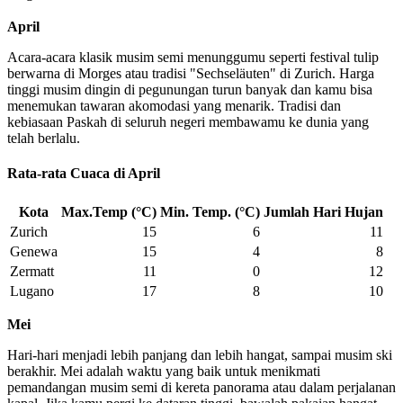
April
Acara-acara klasik musim semi menunggumu seperti festival tulip
berwarna di Morges atau tradisi "Sechseläuten" di Zurich. Harga
tinggi musim dingin di pegunungan turun banyak dan kamu bisa
menemukan tawaran akomodasi yang menarik. Tradisi dan
kebiasaan Paskah di seluruh negeri membawamu ke dunia yang
telah berlalu.
Rata-rata Cuaca di April
Kota
Max.Temp (°C)
Min. Temp. (°C)
Jumlah Hari Hujan
Zurich
15
6
11
Genewa
15
4
8
Zermatt
11
0
12
Lugano
17
8
10
Mei
Hari-hari menjadi lebih panjang dan lebih hangat, sampai musim ski
berakhir. Mei adalah waktu yang baik untuk menikmati
pemandangan musim semi di kereta panorama atau dalam perjalanan