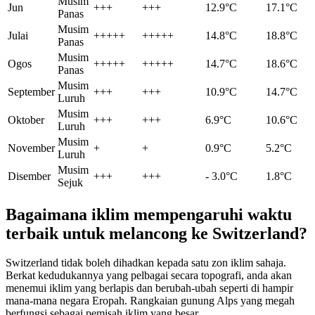
Musim
Jun
+++
+++
12.9°C
17.1°C
Panas
Musim
Julai
+++++
+++++
14.8°C
18.8°C
Panas
Musim
Ogos
+++++
+++++
14.7°C
18.6°C
Panas
Musim
September
+++
+++
10.9°C
14.7°C
Luruh
Musim
Oktober
+++
+++
6.9°C
10.6°C
Luruh
Musim
November
+
+
0.9°C
5.2°C
Luruh
Musim
Disember
+++
+++
- 3.0°C
1.8°C
Sejuk
Bagaimana iklim mempengaruhi waktu
terbaik untuk melancong ke Switzerland?
Switzerland tidak boleh dihadkan kepada satu zon iklim sahaja.
Berkat kedudukannya yang pelbagai secara topografi, anda akan
menemui iklim yang berlapis dan berubah-ubah seperti di hampir
mana-mana negara Eropah. Rangkaian gunung Alps yang megah
berfungsi sebagai pemisah iklim yang besar.