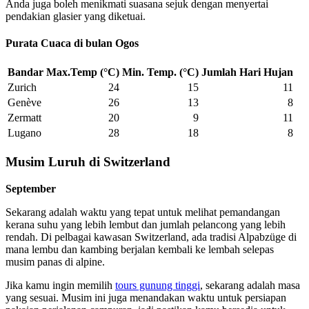
Anda juga boleh menikmati suasana sejuk dengan menyertai
pendakian glasier yang diketuai.
Purata Cuaca di bulan Ogos
Bandar
Max.Temp (°C)
Min. Temp. (°C)
Jumlah Hari Hujan
Zurich
24
15
11
Genève
26
13
8
Zermatt
20
9
11
Lugano
28
18
8
Musim Luruh di Switzerland
September
Sekarang adalah waktu yang tepat untuk melihat pemandangan
kerana suhu yang lebih lembut dan jumlah pelancong yang lebih
rendah. Di pelbagai kawasan Switzerland, ada tradisi Alpabzüge di
mana lembu dan kambing berjalan kembali ke lembah selepas
musim panas di alpine.
Jika kamu ingin memilih
tours gunung tinggi
, sekarang adalah masa
yang sesuai. Musim ini juga menandakan waktu untuk persiapan