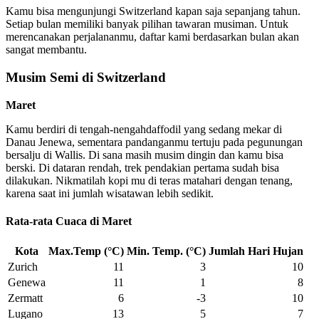
Kamu bisa mengunjungi Switzerland kapan saja sepanjang tahun.
Setiap bulan memiliki banyak pilihan tawaran musiman. Untuk
merencanakan perjalananmu, daftar kami berdasarkan bulan akan
sangat membantu.
Musim Semi di Switzerland
Maret
Kamu berdiri di tengah-nengahdaffodil yang sedang mekar di
Danau Jenewa, sementara pandanganmu tertuju pada pegunungan
bersalju di Wallis. Di sana masih musim dingin dan kamu bisa
berski. Di dataran rendah, trek pendakian pertama sudah bisa
dilakukan. Nikmatilah kopi mu di teras matahari dengan tenang,
karena saat ini jumlah wisatawan lebih sedikit.
Rata-rata Cuaca di Maret
Kota
Max.Temp (°C)
Min. Temp. (°C)
Jumlah Hari Hujan
Zurich
11
3
10
Genewa
11
1
8
Zermatt
6
-3
10
Lugano
13
5
7