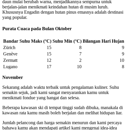
daun mulai berubah warna, menjadikannya sempurna untuk
berjalan-jalan menikmati keindahan hutan di musim luruh.
Khususnya Engadin dengan hutan pinus emasnya adalah destinasi
yang popular.
Purata Cuaca pada Bulan Oktober
Bandar
Suhu Maks (°C)
Suhu Min (°C)
Bilangan Hari Hujan
Zürich
15
8
9
Genève
15
7
9
Zermatt
12
2
10
Lugano
17
10
8
November
Sekarang adalah waktu terbaik untuk pengalaman kuliner. Suhu
semakin sejuk, jadi kami sangat menyarankan kamu untuk
menikmati fondue yang hangat dan selesa.
Beberapa kawasan ski di tempat tinggi sudah dibuka, manakala di
kawasan rata kamu masih boleh berjalan dan melihat hidupan liar.
Jumlah pelancong dan harga semakin menurun dan kami percaya
bahawa kamu akan mendapati artikel kami mengenai idea-idea