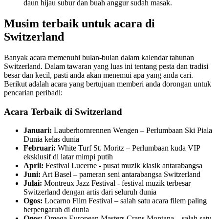
daun hijau subur dan buah anggur sudah masak.
Musim terbaik untuk acara di
Switzerland
Banyak acara memenuhi bulan-bulan dalam kalendar tahunan
Switzerland. Dalam tawaran yang luas ini tentang pesta dan tradisi
besar dan kecil, pasti anda akan menemui apa yang anda cari.
Berikut adalah acara yang bertujuan memberi anda dorongan untuk
pencarian peribadi:
Acara Terbaik di Switzerland
Januari:
Lauberhornrennen Wengen – Perlumbaan Ski Piala
Dunia kelas dunia
Februari:
White Turf St. Moritz – Perlumbaan kuda VIP
eksklusif di latar mimpi putih
April:
Festival Lucerne - pusat muzik klasik antarabangsa
Juni:
Art Basel – pameran seni antarabangsa Switzerland
Julai:
Montreux Jazz Festival - festival muzik terbesar
Switzerland dengan artis dari seluruh dunia
Ogos:
Locarno Film Festival – salah satu acara filem paling
berpengaruh di dunia
Ogos:
Omega European Masters Crans Montana – salah satu