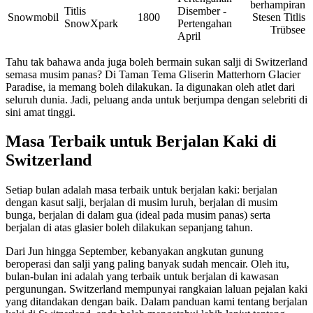
berhampiran
Titlis
Disember -
Snowmobil
1800
Stesen Titlis
SnowXpark
Pertengahan
Trübsee
April
Tahu tak bahawa anda juga boleh bermain sukan salji di Switzerland
semasa musim panas? Di Taman Tema Gliserin Matterhorn Glacier
Paradise, ia memang boleh dilakukan. Ia digunakan oleh atlet dari
seluruh dunia. Jadi, peluang anda untuk berjumpa dengan selebriti di
sini amat tinggi.
Masa Terbaik untuk Berjalan Kaki di
Switzerland
Setiap bulan adalah masa terbaik untuk berjalan kaki: berjalan
dengan kasut salji, berjalan di musim luruh, berjalan di musim
bunga, berjalan di dalam gua (ideal pada musim panas) serta
berjalan di atas glasier boleh dilakukan sepanjang tahun.
Dari Jun hingga September, kebanyakan angkutan gunung
beroperasi dan salji yang paling banyak sudah mencair. Oleh itu,
bulan-bulan ini adalah yang terbaik untuk berjalan di kawasan
pergunungan. Switzerland mempunyai rangkaian laluan pejalan kaki
yang ditandakan dengan baik. Dalam panduan kami tentang berjalan