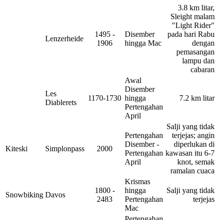
3.8 km litar,
Sleight malam
"Light Rider"
1495 -
Disember
pada hari Rabu
Lenzerheide
1906
hingga Mac
dengan
pemasangan
lampu dan
cabaran
Awal
Disember
Les
1170-1730
hingga
7.2 km litar
Diablerets
Pertengahan
April
Salji yang tidak
Pertengahan
terjejas; angin
Disember -
diperlukan di
Kiteski
Simplonpass
2000
Pertengahan
kawasan itu 6-7
April
knot, semak
ramalan cuaca
Krismas
1800 -
hingga
Salji yang tidak
Snowbiking
Davos
2483
Pertengahan
terjejas
Mac
Pertengahan