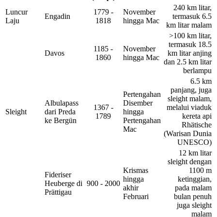
240 km litar,
Luncur
1779 -
November
Engadin
termasuk 6.5
Laju
1818
hingga Mac
km litar malam
>100 km litar,
termasuk 18.5
1185 -
November
Davos
km litar anjing
1860
hingga Mac
dan 2.5 km litar
berlampu
6.5 km
panjang, juga
Pertengahan
sleight malam,
Albulapass
Disember
1367 -
melalui viaduk
Sleight
dari Preda
hingga
1789
kereta api
ke Bergün
Pertengahan
Rhätische
Mac
(Warisan Dunia
UNESCO)
12 km litar
sleight dengan
Krismas
1100 m
Fideriser
hingga
ketinggian,
Heuberge di
900 - 2000
akhir
pada malam
Prättigau
Februari
bulan penuh
juga sleight
malam