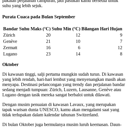
pakaian perjalanan campuran, jadi pastikan kamu bersedia untuk
suhu yang lebih sejuk.
Purata Cuaca pada Bulan September
Bandar
Suhu Maks (°C)
Suhu Min (°C)
Bilangan Hari Hujan
Zürich
20
12
9
Genève
21
10
7
Zermatt
16
6
12
Lugano
23
14
8
Oktober
Di kawasan tinggi, salji pertama mungkin sudah turun. Di kawasan
yang lebih rendah, hari-hari lembut yang menyenangkan masih akan
menyapa. Destinasi pelancongan yang trendy dan perjalanan bandar
sedang menjadi tumpuan: Zürich, Luzern, Lausanne, Genève atau
Lugano dengan tasik mereka sangat berbaloi untuk dilawati.
Dengan musim penuaian di kawasan Lavaux, yang merupakan
tapak warisan dunia UNESCO, kamu akan mengalami saat yang
tidak terlupakan dalam kalendar tahunan Switzerland.
Di bulan Oktober juga bermulanya musim luruh keemasan. Daun-