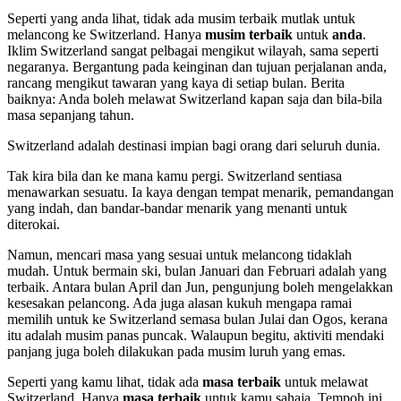
Seperti yang anda lihat, tidak ada musim terbaik mutlak untuk
melancong ke Switzerland. Hanya
musim terbaik
untuk
anda
.
Iklim Switzerland sangat pelbagai mengikut wilayah, sama seperti
negaranya. Bergantung pada keinginan dan tujuan perjalanan anda,
rancang mengikut tawaran yang kaya di setiap bulan. Berita
baiknya: Anda boleh melawat Switzerland kapan saja dan bila-bila
masa sepanjang tahun.
Switzerland adalah destinasi impian bagi orang dari seluruh dunia.
Tak kira bila dan ke mana kamu pergi. Switzerland sentiasa
menawarkan sesuatu. Ia kaya dengan tempat menarik, pemandangan
yang indah, dan bandar-bandar menarik yang menanti untuk
diterokai.
Namun, mencari masa yang sesuai untuk melancong tidaklah
mudah. Untuk bermain ski, bulan Januari dan Februari adalah yang
terbaik. Antara bulan April dan Jun, pengunjung boleh mengelakkan
kesesakan pelancong. Ada juga alasan kukuh mengapa ramai
memilih untuk ke Switzerland semasa bulan Julai dan Ogos, kerana
itu adalah musim panas puncak. Walaupun begitu, aktiviti mendaki
panjang juga boleh dilakukan pada musim luruh yang emas.
Seperti yang kamu lihat, tidak ada
masa terbaik
untuk melawat
Switzerland. Hanya
masa terbaik
untuk kamu sahaja. Tempoh ini