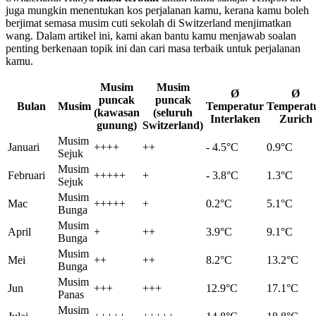
juga mungkin menentukan kos perjalanan kamu, kerana kamu boleh
berjimat semasa musim cuti sekolah di Switzerland menjimatkan
wang. Dalam artikel ini, kami akan bantu kamu menjawab soalan
penting berkenaan topik ini dan cari masa terbaik untuk perjalanan
kamu.
Musim
Musim
Ø
Ø
puncak
puncak
Bulan
Musim
Temperatur
Temperat
(kawasan
(seluruh
Interlaken
Zurich
gunung)
Switzerland)
Musim
Januari
++++
++
- 4.5°C
0.9°C
Sejuk
Musim
Februari
+++++
+
- 3.8°C
1.3°C
Sejuk
Musim
Mac
+++++
+
0.2°C
5.1°C
Bunga
Musim
April
+
++
3.9°C
9.1°C
Bunga
Musim
Mei
++
++
8.2°C
13.2°C
Bunga
Musim
Jun
+++
+++
12.9°C
17.1°C
Panas
Musim