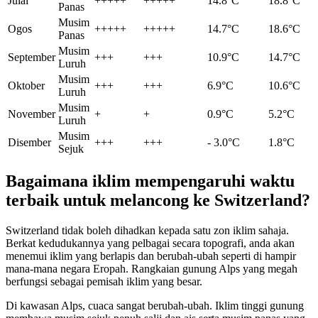
Julai
+++++
+++++
14.8°C
18.8°C
Panas
Musim
Ogos
+++++
+++++
14.7°C
18.6°C
Panas
Musim
September
+++
+++
10.9°C
14.7°C
Luruh
Musim
Oktober
+++
+++
6.9°C
10.6°C
Luruh
Musim
November
+
+
0.9°C
5.2°C
Luruh
Musim
Disember
+++
+++
- 3.0°C
1.8°C
Sejuk
Bagaimana iklim mempengaruhi waktu
terbaik untuk melancong ke Switzerland?
Switzerland tidak boleh dihadkan kepada satu zon iklim sahaja.
Berkat kedudukannya yang pelbagai secara topografi, anda akan
menemui iklim yang berlapis dan berubah-ubah seperti di hampir
mana-mana negara Eropah. Rangkaian gunung Alps yang megah
berfungsi sebagai pemisah iklim yang besar.
Di kawasan Alps, cuaca sangat berubah-ubah. Iklim tinggi gunung