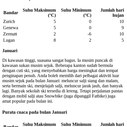
Suhu Maksimum
Suhu Minimum
Jumlah hari
Bandar
(°C)
(°C)
hujan
Zurich
5
0
10
Genewa
5
0
9
Zermatt
2
-6
10
Lugan
8
2
5
Januari
Di kawasan tinggi, suasana sangat bagus. Ia musim puncak di
kawasan sukan musim sejuk. Beberapa kanton sudah bermula
dengan cuti ski, yang menyebabkan harga meningkat dan tempat
penginapan penuh. Anda boleh memilih dari pelbagai aktiviti luar
musim sejuk pada bulan Januari: meluncur salji siang dan malam,
serta bermain ski, menjelajah salji, meluncur jarak jauh, dan banyak
lagi. Banyak sekolah ski tersedia di lereng. Tetapi perjalanan pantas
dengan mobil salji atau Snowbike (juga dipanggil Fatbike) juga
amat popular pada bulan ini.
Purata cuaca pada bulan Januari
Suhu Maksimum
Suhu Minimum
Jumlah hari
Bandar