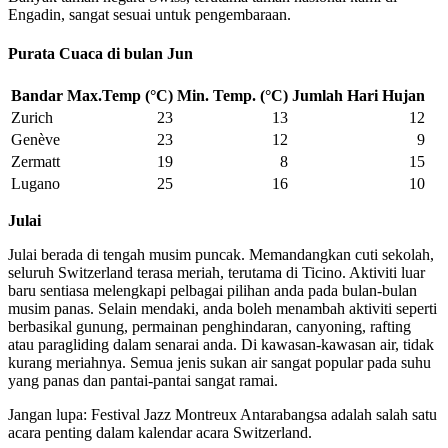
Engadin, sangat sesuai untuk pengembaraan.
Purata Cuaca di bulan Jun
Bandar
Max.Temp (°C)
Min. Temp. (°C)
Jumlah Hari Hujan
Zurich
23
13
12
Genève
23
12
9
Zermatt
19
8
15
Lugano
25
16
10
Julai
Julai berada di tengah musim puncak. Memandangkan cuti sekolah,
seluruh Switzerland terasa meriah, terutama di Ticino. Aktiviti luar
baru sentiasa melengkapi pelbagai pilihan anda pada bulan-bulan
musim panas. Selain mendaki, anda boleh menambah aktiviti seperti
berbasikal gunung, permainan penghindaran, canyoning, rafting
atau paragliding dalam senarai anda. Di kawasan-kawasan air, tidak
kurang meriahnya. Semua jenis sukan air sangat popular pada suhu
yang panas dan pantai-pantai sangat ramai.
Jangan lupa: Festival Jazz Montreux Antarabangsa adalah salah satu
acara penting dalam kalendar acara Switzerland.