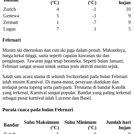
(°C)
(°C)
hujan
Zurich
4
-1
10
Genewa
5
-1
9
Zermatt
1
-7
9
Lugan
7
1
5
Februari
Musim ski diteruskan dan cuti ski juga dalam penuh. Maksudnya,
harga kekal tinggi, sama seperti capaian kawasan ski dan
penginapan. Tawaran juga tetap beraneka. Seperti bulan Januari,
Februari sangat sesuai untuk semua jenis aktiviti musim sejuk.
Salah satu acara utama di seluruh Switzerland pada bulan Februari
ialah musim Karnival. Di mana-mana, perayaan diadakan dan
terdapat pesta topeng serta parti-parti. Terutama di bandar Katolik
yang terkenal, Karnival sangat popular. Bandar yang paling terkenal
sebagai pusat karnival ialah Lucerne dan Basel.
Purata cuaca pada bulan Februari
Suhu Maksimum
Suhu Minimum
Jumlah hari
Bandar
(°C)
(°C)
hujan