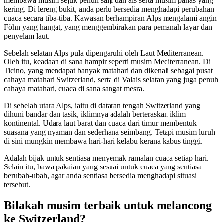
membawa musim sejuk penuh salji dan ais serta musim panas yang
kering. Di lereng bukit, anda perlu bersedia menghadapi perubahan
cuaca secara tiba-tiba. Kawasan berhampiran Alps mengalami angin
Föhn yang hangat, yang menggembirakan para pemanah layar dan
penyelam laut.
Sebelah selatan Alps pula dipengaruhi oleh Laut Mediterranean.
Oleh itu, keadaan di sana hampir seperti musim Mediterranean. Di
Ticino, yang mendapat banyak matahari dan dikenali sebagai pusat
cahaya matahari Switzerland, serta di Valais selatan yang juga penuh
cahaya matahari, cuaca di sana sangat mesra.
Di sebelah utara Alps, iaitu di dataran tengah Switzerland yang
dihuni bandar dan tasik, iklimnya adalah berteraskan iklim
kontinental. Udara laut barat dan cuaca dari timur membentuk
suasana yang nyaman dan sederhana seimbang. Tetapi musim luruh
di sini mungkin membawa hari-hari kelabu kerana kabus tinggi.
Adalah bijak untuk sentiasa menyemak ramalan cuaca setiap hari.
Selain itu, bawa pakaian yang sesuai untuk cuaca yang sentiasa
berubah-ubah, agar anda sentiasa bersedia menghadapi situasi
tersebut.
Bilakah musim terbaik untuk melancong
ke Switzerland?