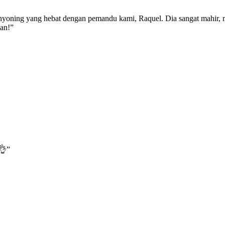
nyoning yang hebat dengan pemandu kami, Raquel. Dia sangat mahir, m
an!”
i👌”