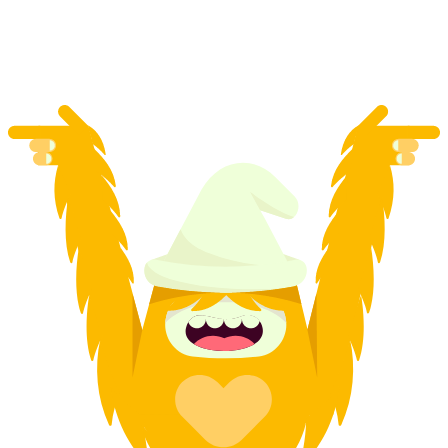
per Orang
dari RM 190