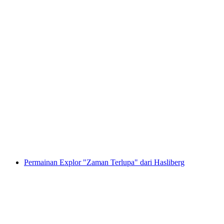
Memanah dengan Menginap di Tipidorf
per Orang
dari RM 520
Permainan Explor "Zaman Terlupa" dari Hasliberg