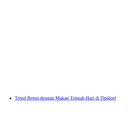
Cabaran Urschweizer di Tipidorf
per Orang
dari RM 730
Trend Beton dengan Makan Tengah Hari di Tipidorf