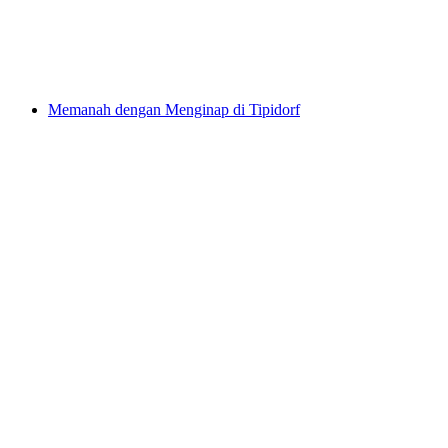
per Orang
dari RM 523
Memanah dengan Menginap di Tipidorf