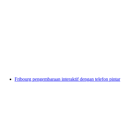
Sewa Pedalo Tasik Thun dari Spiez
per Orang
dari RM 158
Fribourg pengembaraan interaktif dengan telefon pintar