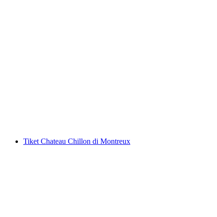
Canyon Swing di atas Jurang Pissot di
Château-d'Oex
per Orang
dari RM 499
Tiket Chateau Chillon di Montreux