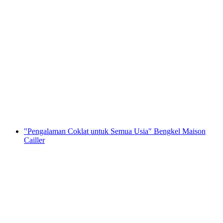
"Klasik" penerbangan tandem paragliding
panjang di Gruyère
per Orang
dari RM 867
"Pengalaman Coklat untuk Semua Usia" Bengkel Maison
Cailler