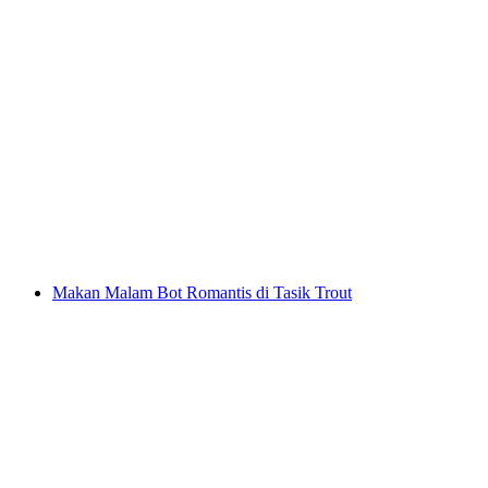
Rafting di Simmental dari Därstetten
per Orang
dari RM 710
Makan Malam Bot Romantis di Tasik Trout