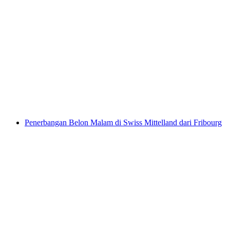
Sewa SUP untuk keluarga atau individu di
Tasik Greyerz
per Orang
dari RM 79
Penerbangan Belon Malam di Swiss Mittelland dari Fribourg