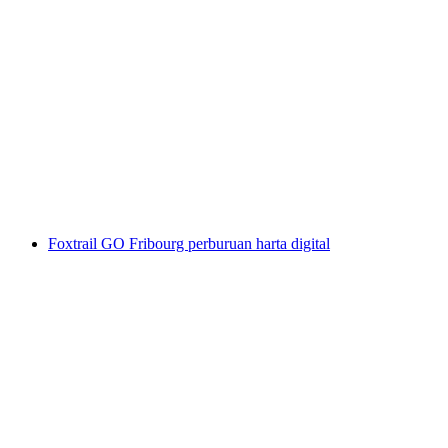
Lawatan Kuliner di Fribourg
per Orang
dari RM 415
Foxtrail GO Fribourg perburuan harta digital