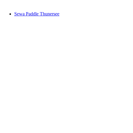
dari RM 998
Sewa Paddle Thunersee