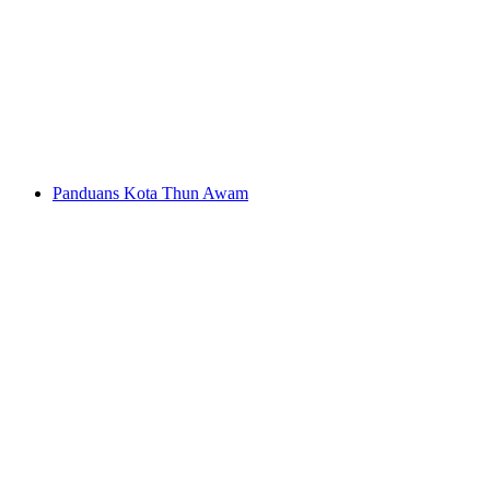
Sewa Paddle Thunersee
per Orang
dari RM 211
Panduans Kota Thun Awam