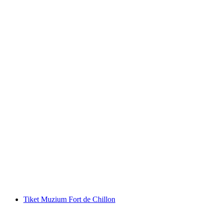
Panduans Kota Thun Awam
per Orang
dari RM 79
Tiket Muzium Fort de Chillon