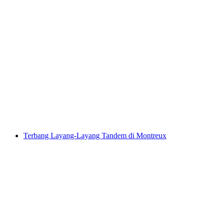
Kebun Keju Tradisional di Gstaad dan
Rougemont dengan Pendakian
per Orang
dari RM 2574
Terbang Layang-Layang Tandem di Montreux