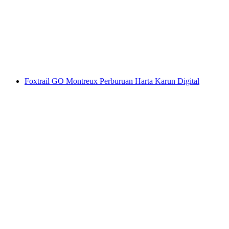
dengan telefon pintar
per Orang
dari RM 53
Foxtrail GO Montreux Perburuan Harta Karun Digital