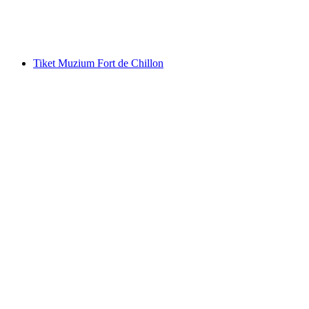
per Orang
dari RM 79
Tiket Muzium Fort de Chillon