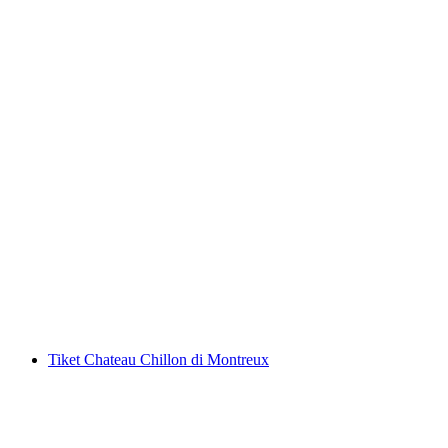
Terbang Layang-Layang Tandem di Montreux
per Orang
dari RM 998
Tiket Chateau Chillon di Montreux