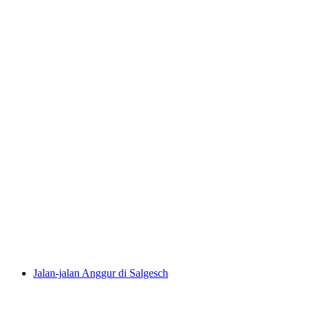
Foxtrail GO Montreux Perburuan Harta
Karun Digital
per Orang
dari RM 100
Jalan-jalan Anggur di Salgesch