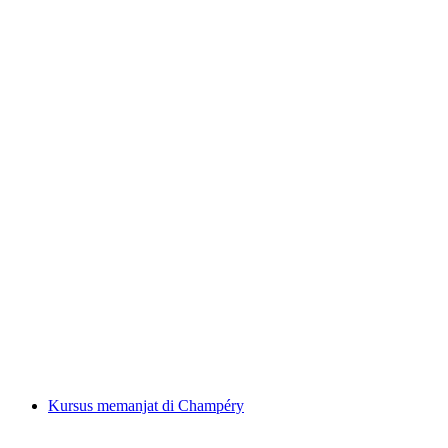
Penerbangan Penemuan Paragliding di
Vercorin
per Orang
dari RM 736
Kursus memanjat di Champéry