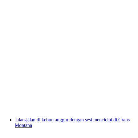
Tour Kayak Istana Chillon Berpandukan
per Orang
dari RM 683
Jalan-jalan di kebun anggur dengan sesi mencicipi di Crans
Montana