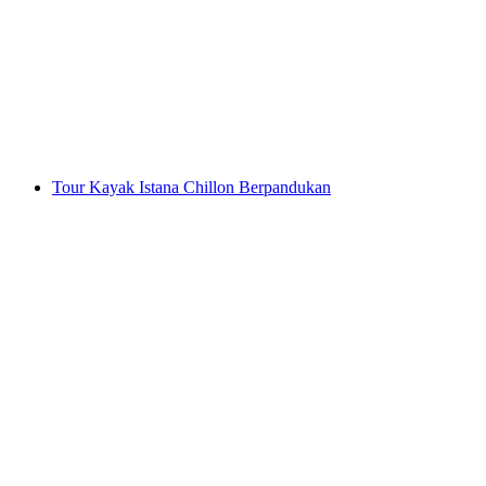
Kursus memanjat di Champéry
per Orang
dari RM 158
Tour Kayak Istana Chillon Berpandukan