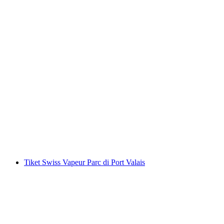
Tiket Muzium Fort de Chillon
per Orang
dari RM 132
Tiket Swiss Vapeur Parc di Port Valais