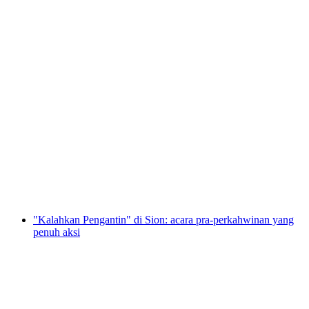
Canyoning Barberine di Lembah Trient
per Orang
dari RM 736
"Kalahkan Pengantin" di Sion: acara pra-perkahwinan yang
penuh aksi