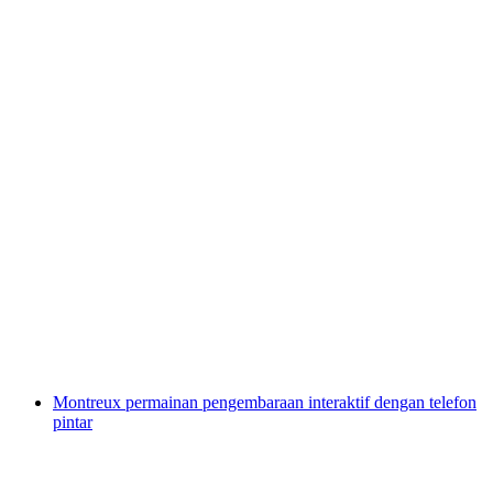
"Langkah Pertama dalam Dunia Wain" di
Ladang Anggur di Sion
per Orang
dari RM 100
Montreux permainan pengembaraan interaktif dengan telefon
pintar