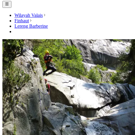
Wilayah Valais
Finhaut
Lereng Barberine