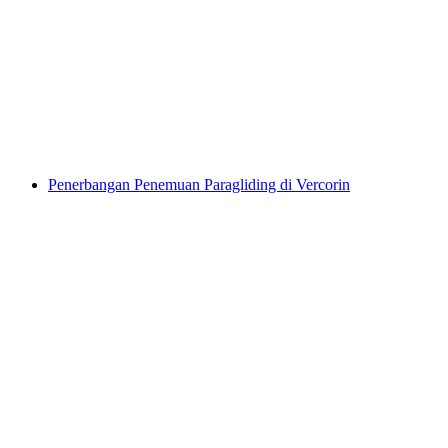
Permainan Cari Gourmet di Martigny
per Orang
dari RM 342
Penerbangan Penemuan Paragliding di Vercorin