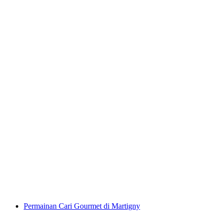
Penerbangan Ajaib dengan Paralayang di
Vercorin
per Orang
dari RM 998
Permainan Cari Gourmet di Martigny