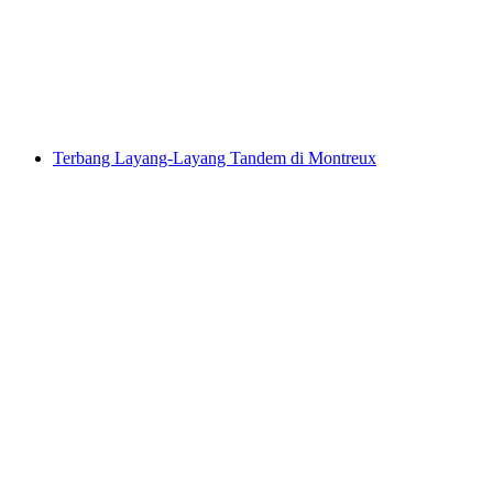
per Orang
dari RM 1570
Terbang Layang-Layang Tandem di Montreux