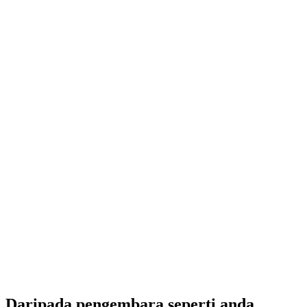
Canyoning Barberine di Lembah Trient
per Orang
dari RM 736
Daripada pengembara seperti anda