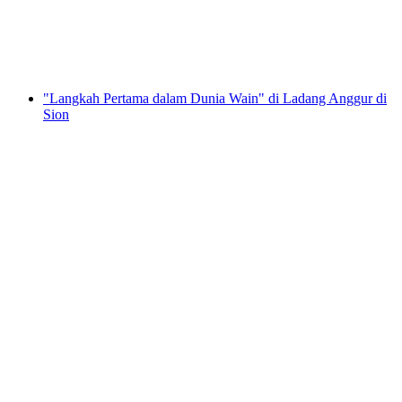
per Orang
dari RM 121
"Langkah Pertama dalam Dunia Wain" di Ladang Anggur di
Sion